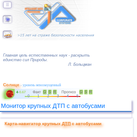
☰
Главная цель естественных наук - раскрыть
единство сил Природы.
Л. Больцман
Солнце
- уровень невозмущенный
Факт
G
S
R
Прогноз
G
S
R
4
-
0.67
0
1
2
3
4
5
Монитор крупных ДТП с автобусами
Карта-навигатор крупных
ДТП
с автобусами