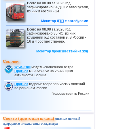
Всего на 08.08 за 2026 год
29.04
ДТП
с микроавтобусом на юге Перу
зафиксировано 64
ДТП
с автобусами,
из них в России - 24.
30.04
ДТП
с микроавтобусом в Китае
Монитор
ДТП
с автобусами
01.05
ДТП
с автобусом в Намибии
Всего на 08.08 за 2026 год
04.05
ДТП
с автобусом в Мексике
зафиксировано 35
ЧС
, из них
крушений ж/д составов 9. В России -
06.05
ДТП
с автобусом на юге Суматры
16 и 4 соответственно.
06.05
ДТП
с автобусом в Мордовии
Монитор происшествий на ж/д
08.05
ДТП
с автобусом в ЮАР
Ссылки
09.05
ДТП
с автобусом в Нигерии
WSA-Enlil
модель солнечного ветра.
11.05
ДТП
с микроавтобусом на севере
Прогноз
NOAA/NASA на 25-ый цикл
Пакистана
активности Солнца.
17.05
ДТП
с автобусом на юге Ирана
Прогноз
гидрометеорологических явлений
по регионам России.
23.05
ДТП
с автобусом в Турции
Гидрометцентр России
25.05
ДТП
с микроавтобусами в Турции
27.05
ДТП
с автобусом в Чувашии
28.05
Столкновение автобусов в Татарстане
Спектр (цветовая шкала)
опасных явлений
31.05
ДТП
с автобусом в Турции
природного и техногенного характера