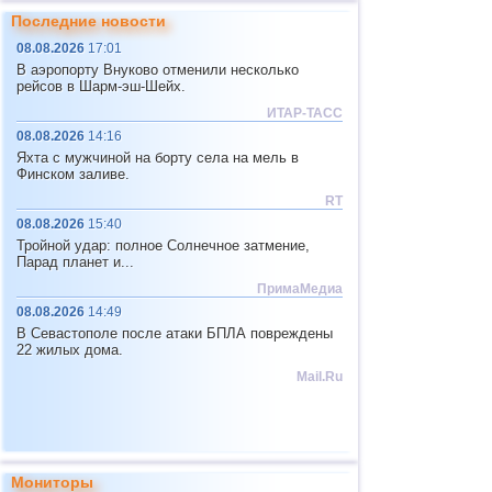
26.03
ДТП
с автобусом в Бангладеш
Последние новости
08.08.2026
17:01
26.03
ДТП
с автобусом на юге Индии
В аэропорту Внуково отменили несколько
28.03
ДТП
с микроавтобусом на севере
рейсов в Шарм-эш-Шейх.
Индии
ИТАР-ТАСС
28.03
ДТП
с автобусом в Теннесси
08.08.2026
14:16
30.03
ДТП
с микроавтобусом в Ингушетии
Яхта с мужчиной на борту села на мель в
Финском заливе.
03.04
ДТП
с автобусом в Саратовской
области
RT
08.08.2026
15:40
04.04
ДТП
с автобусом в Турции
Тройной удар: полное Солнечное затмение,
04.04
ДТП
с микроавтобусом на юге
Парад планет и...
Филиппин
ПримаМедиа
05.04
ДТП
с автобусом в Индии
08.08.2026
14:49
05.04
ДТП
с автобусом в Казахстане
В Севастополе после атаки БПЛА повреждены
22 жилых дома.
17.04
ДТП
с маршруткой в Ярославле
Mail.Ru
18.04
ДТП
с автобусом в Забайкалье
20.04
ДТП
с автобусом на севере Индии
20.04
ДТП
с микроавтобусом в Ленобласти
Мониторы
24.04
ДТП
с автобусом в Ленобласти