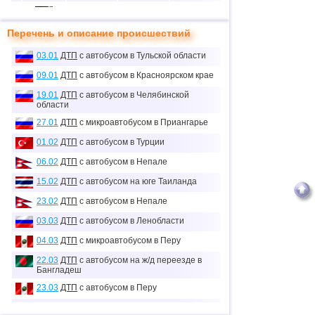
10
1
0
11
Перечень и описание происшествий
11
1
16
6
03.01
ДТП
с автобусом в Тульской области
12
2
32
65
09.01
ДТП
с автобусом в Красноярском крае
13
5
51
34
19.01
ДТП
с автобусом в Челябинской
14
1
4
29
области
27.01
ДТП
с микроавтобусом в Приангарье
15
3
61
26
01.02
ДТП
с автобусом в Турции
≈
16
24
11
0.3
06.02
ДТП
с автобусом в Непале
тыс.
17
1
35
30
15.02
ДТП
с автобусом на юге Таиланда
23.02
ДТП
с автобусом в Непале
18
1
0
40
≈
03.03
ДТП
с автобусом в Ленобласти
19
7
29
0.1
тыс.
04.03
ДТП
с микроавтобусом в Перу
20
1
2
28
22.03
ДТП
с автобусом на ж/д переезде в
Бангладеш
21
2
24
46
23.03
ДТП
с автобусом в Перу
23.03
ДТП
с автобусом в Китае