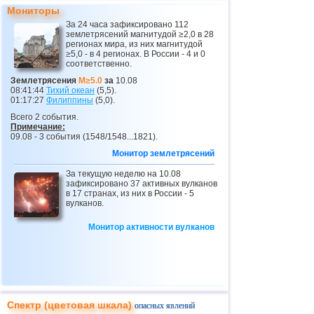
Мониторы
За 24 часа зафиксировано 112
землетрясений магнитудой ≥2,0 в 28
регионах мира, из них магнитудой
≥5,0 - в 4 регионах. В России - 4 и 0
соответственно.
Землетрясения
M≥5.0
за
10.08
08:41:44
Тихий океан
(5,5).
01:17:27
Филиппины
(5,0).
Всего 2 события.
Примечание:
09.08 - 3 события (1548/1548...1821).
Монитор землетрясений
За текущую неделю на 10.08
зафиксировано 37 активных вулканов
в 17 странах, из них в России - 5
вулканов.
Монитор активности вулканов
Спектр (цветовая шкала)
опасных явлений