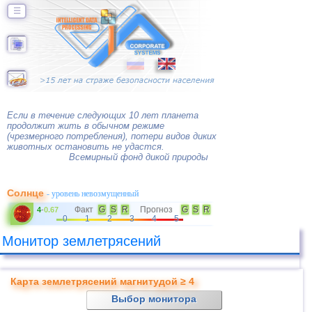
☰
Если в течение следующих 10 лет планета
продолжит жить в обычном режиме
(чрезмерного потребления), потери видов диких
животных остановить не удастся.
Всемирный фонд дикой природы
Солнце
- уровень невозмущенный
Факт
G
S
R
Прогноз
G
S
R
4
-
0.67
0
1
2
3
4
5
Монитор землетрясений
Карта землетрясений магнитудой ≥ 4
Выбор монитора