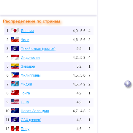
Распределение по странам
1
Япония
4,0...5,6
4
2
Чили
4,6...5,6
2
3
Тихий океан (восток)
5,5
1
4
Индонезия
4,2...5,3
4
5
Эквадор
5,2
1
6
Филиппины
4,5...5,0
7
7
Фиджи
4,5...4,9
2
8
Тонга
4,9
1
9
США
4,9
1
10
Новая Зеландия
4,7...4,8
2
11
САХ (север)
4,8
1
12
Перу
4,6
2