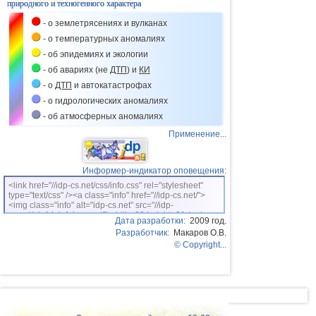
природного и техногенного характера
- о землетрясениях и вулканах
- о температурных аномалиях
- об эпидемиях и экологии
- об авариях (не
ДТП
) и
КИ
- о
ДТП
и автокатастрофах
- о гидрологических аномалиях
- об атмосферных аномалиях
Применение...
Информер-индикатор оповещения:
<link href="//idp-cs.net/css/info.css" rel="stylesheet"
type="text/css" /><a class="info" href="//idp-cs.net/">
<img class="info" alt="idp-cs.net" src="//idp-
cs.net/pix/idpinfok_sm.gif" width=88 height=31 /></a>
Дата разработки:
2009 год.
Разработчик:
Макаров О.В.
© Copyright...