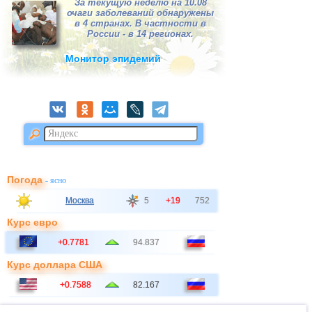
За текущую неделю на 10.08
очаги заболеваний обнаружены
в 4 странах. В частности в
России - в 14 регионах.
Монитор эпидемий
Погода
- ясно
Москва
5
+19
752
Курс евро
+0.7781
94.837
Курс доллара США
+0.7588
82.167