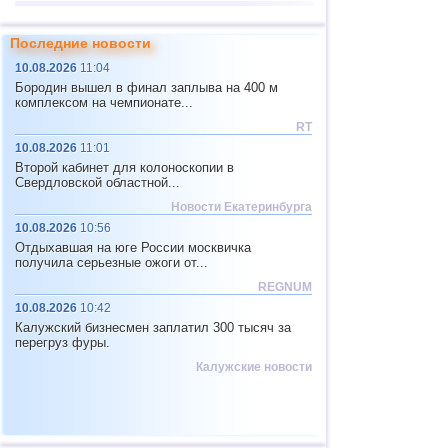
13
Аргентина
4,6
1
Последние новости
14
Эфиопия
4,6
1
10.08.2026
11:04
15
Соломоновы о.
4,6
1
Бородин вышел в финал заплыва на 400 м
комплексом на чемпионате...
16
Вануату
4,6
1
RT
17
Папуа-Новая Гвинея
4,5
1
10.08.2026
11:01
18
Мексика
4,1...4,4
5
Второй кабинет для колоноскопии в
Свердловской областной...
19
Турция
4,4
1
Новости Екатеринбурга
20
Греция
4,3
1
10.08.2026
10:56
Отдыхавшая на юге России москвичка
21
Индия
4,3
1
получила серьезные ожоги от...
22
Иран
4,3
1
REGNUM
10.08.2026
10:42
23
Пакистан
4,3
1
Калужский бизнесмен заплатил 300 тысяч за
Россия
перегруз фуры.
24
4,0
1
1
Сахалинская область
4,0
1
Калужские новости