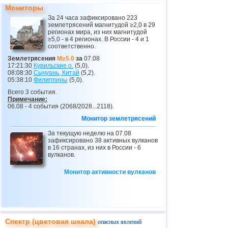
Мониторы
За 24 часа зафиксировано 223
землетрясений магнитудой ≥2,0 в 29
регионах мира, из них магнитудой
≥5,0 - в 4 регионах. В России - 4 и 1
соответственно.
Землетрясения
M≥5.0
за
07.08
17:21:30
Курильские о.
(5,0).
08:08:30
Сычуань, Китай
(5,2).
05:38:10
Филиппины
(5,0).
Всего 3 события.
Примечание:
06.08 - 4 события (2068/2028...2118).
Монитор землетрясений
За текущую неделю на 07.08
зафиксировано 38 активных вулканов
в 16 странах, из них в России - 6
вулканов.
Монитор активности вулканов
Спектр (цветовая шкала)
опасных явлений