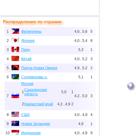
Распределение по странам
1
Филиппины
4,6...5,6
5
2
Япония
4,0...5,4
8
3
Перу
5,3
1
4
Китай
4,0...5,2
3
5
Папуа-Новая Гвинея
4,9...5,2
2
6
Соломоновы о.
5,1
1
Россия
Сахалинская
1
5,0
1
область
7
4,2...5,0
3
2
Камчатский край
4,2...4,9
2
8
США
4,0...4,9
4
9
Новая Зеландия
4,9
1
10
Индонезия
4,0...4,8
9