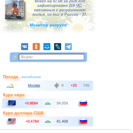
Всего на 07.08 за 2026 год
зафиксировано 118
ЧС
,
связанных с разрушением
жилья, из них в России - 37.
Монитор разрухи
Погода
- малооблачно
Москва
9
+25
745
Курс евро
+0.8684
94.059
Курс доллара США
+0.4784
81.408