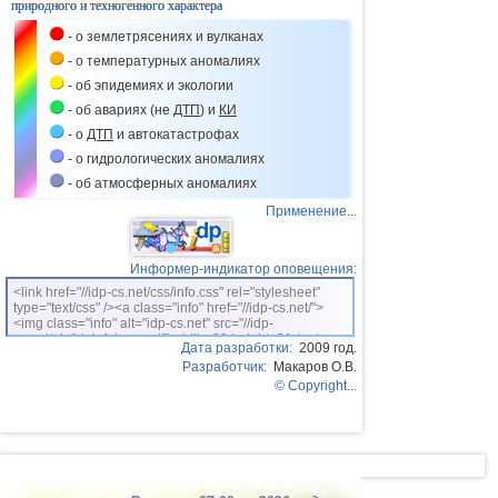
природного и техногенного характера
- о землетрясениях и вулканах
- о температурных аномалиях
- об эпидемиях и экологии
- об авариях (не
ДТП
) и
КИ
- о
ДТП
и автокатастрофах
- о гидрологических аномалиях
- об атмосферных аномалиях
Применение...
Информер-индикатор оповещения:
<link href="//idp-cs.net/css/info.css" rel="stylesheet"
type="text/css" /><a class="info" href="//idp-cs.net/">
<img class="info" alt="idp-cs.net" src="//idp-
cs.net/pix/idpinfok_sm.gif" width=88 height=31 /></a>
Дата разработки:
2009 год.
Разработчик:
Макаров О.В.
© Copyright...