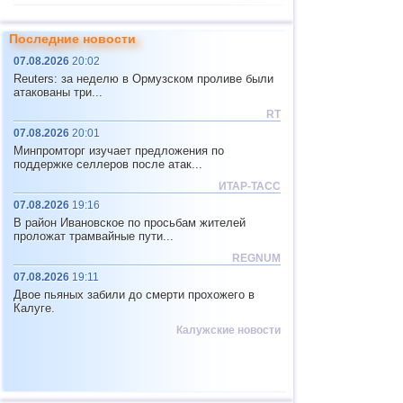
11
Индия
4,2...4,8
2
Последние новости
12
Тонга
4,4...4,6
3
07.08.2026
20:02
13
Аргентина
4,5
1
Reuters: за неделю в Ормузском проливе были
атакованы три...
14
Мексика
4,0...4,4
16
RT
15
Греция
4,4
1
07.08.2026
20:01
Минпромторг изучает предложения по
16
о.Шпицберген и Ян-Майен
4,4
1
поддержке селлеров после атак...
17
Колумбия
4,3
1
ИТАР-ТАСС
07.08.2026
19:16
18
Чили
4,1...4,2
4
В район Ивановское по просьбам жителей
19
Мьянма
4,1...4,2
2
проложат трамвайные пути...
REGNUM
20
Панама
4,2
1
07.08.2026
19:11
21
Никарагуа
4,1
1
Двое пьяных забили до смерти прохожего в
Калуге.
22
Гватемала
4,0
1
Калужские новости