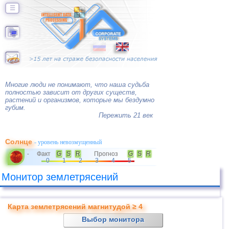
☰
Многие люди не понимают, что наша судьба
полностью зависит от других существ,
растений и организмов, которые мы бездумно
губим.
Пережить 21 век
Солнце
- уровень невозмущенный
Факт
G
S
R
Прогноз
G
S
R
-
0
1
2
3
4
5
Монитор землетрясений
Карта землетрясений магнитудой ≥ 4
Выбор монитора