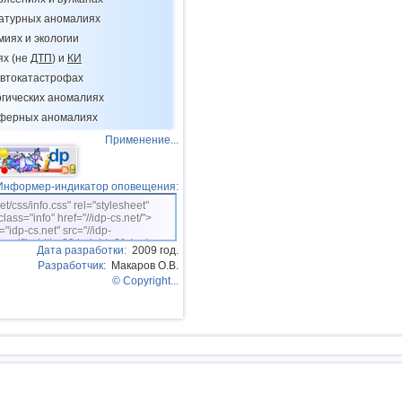
15
Греция
ратурных аномалиях
16
Гондурас
миях и экологии
ях (не
ДТП
) и
КИ
17
Колумбия
втокатастрофах
18
Чили
огических аномалиях
19
Мьянма
сферных аномалиях
Применение...
20
Панама
21
Никарагуа
Информер-индикатор оповещения:
22
Гватемала
net/css/info.css" rel="stylesheet"
class="info" href="//idp-cs.net/">
="idp-cs.net" src="//idp-
sm.gif" width=88 height=31 /></a>
Дата разработки:
2009 год.
Разработчик:
Макаров О.В.
© Copyright...