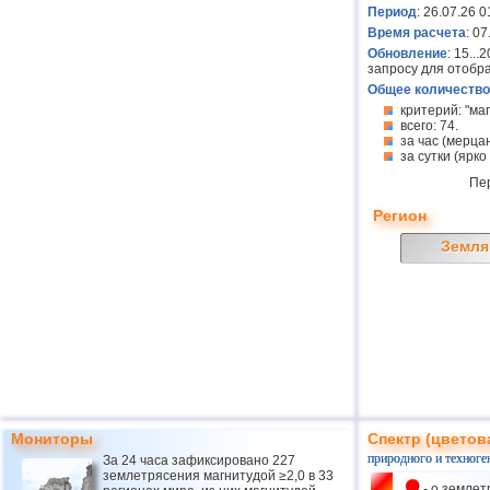
Период
: 26.07.26 0
Время расчета
: 0
Обновление
: 15..
запросу для отобр
Общее количество
критерий: "ма
всего: 74.
за час (мерцан
за сутки (ярко
Пе
Регион
Земля
Мониторы
Спектр (цветов
природного и техноге
За 24 часа зафиксировано 227
землетрясения магнитудой ≥2,0 в 33
- о землет