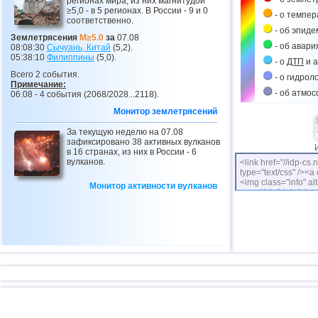
регионах мира, из них магнитудой
≥5,0 - в 5 регионах. В России - 9 и 0
- о темпе
соответственно.
- об эпиде
Землетрясения
M≥5.0
за
07.08
- об авари
08:08:30
Сычуань, Китай
(5,2).
05:38:10
Филиппины
(5,0).
- о
ДТП
и а
Всего 2 события.
- о гидрол
Примечание:
- об атмо
06.08 - 4 события (2068/2028...2118).
Монитор землетрясений
За текущую неделю на 07.08
зафиксировано 38 активных вулканов
в 16 странах, из них в России - 6
вулканов.
<link href="//idp-cs.
type="text/css" /><a 
<img class="info" alt
Монитор активности вулканов
cs.net/pix/idpinfok_