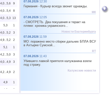
07.08.2026
12:30
4,0...5,6
9
Германия - Курьер всегда звонит однажды.
4,0...5,4
8
МК
07.08.2026
12:05
4,0...5,3
13
- СМОТРЕТЬ. Два покушения и теракт на
5,3
1
пляже: хроника украинского...
Новости Екатеринбурга
4,0...5,2
3
07.08.2026
11:59
4,9...5,2
2
МО: поражено место сборки дальних БПЛА ВСУ
в Ахтырке Сумской...
5,1
1
RT
4,2...5,0
3
07.08.2026
11:43
Убившего лавкой приятеля калужанина взяли
4,0...4,9
3
под стражу.
Калужские новости
4,2...4,9
2
4,9
1
4,6
2
4,5
1
4,0...4,4
15