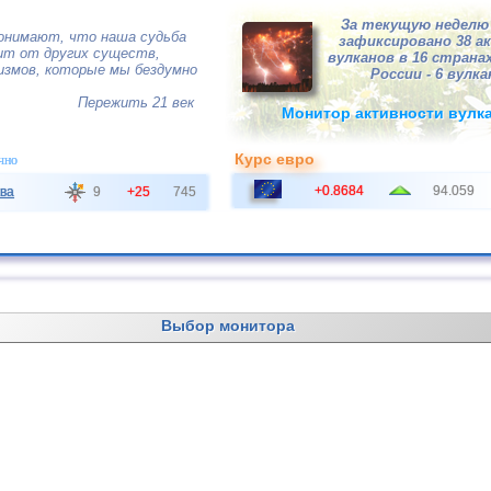
За текущую неделю 
понимают, что наша судьба
зафиксировано 38 а
ит от других существ,
вулканов в 16 странах
измов, которые мы бездумно
России - 6 вулка
Пережить 21 век
Монитор активности вулк
Курс евро
чно
+0.8684
94.059
ва
9
+25
745
Выбор монитора