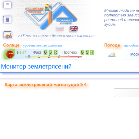
☰
Многие люди не 
полностью завис
растений и орган
губим.
Солнце
Погода
- уровень невозмущенный
- малообла
Факт
G
S
R
Прогноз
G
S
R
3
-
1.67
Моск
0
1
2
3
4
5
Монитор землетрясений
Карта землетрясений магнитудой ≥ 4