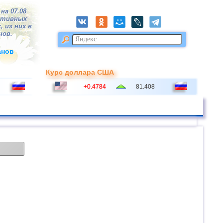
на 07.08
ктивных
, из них в
нов.
анов
Курс доллара США
+0.4784
81.408