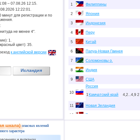
1:08 – 07.08.26 12:15.
1
Филиппины
7.08.2026 12:22:01.
2
Япония
.20 минут для регистрации и по
ажения.
3
Индонезия
:
гнитуда не менее 4".
4
Перу
ие): 1.
5
Китай
 красный цвет): 35.
6
Папуа-Новая Гвинея
реход
к английской версии
7
Соломоновы о.
Исландия
8
Индия
9
США
Россия
10
1
Камчатский край
4,2...4,9
2
11
Новая Зеландия
12
Тонга
13
Аргентина
ая шкала)
опасных явлений
нного характера
14
Мексика
рясениях и вулканах