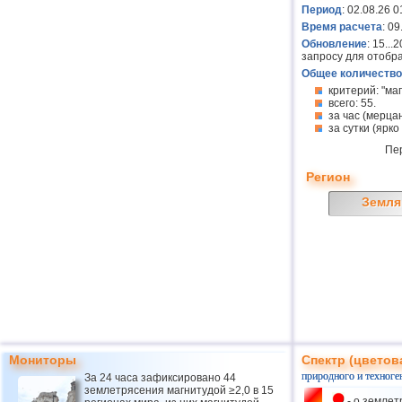
Период
: 02.08.26 0
Время расчета
: 0
Обновление
: 15..
запросу для отобр
Общее количество
критерий: "ма
всего: 55.
за час (мерцан
за сутки (ярко
Пе
Регион
Земля
Мониторы
Спектр (цветов
природного и техноге
За 24 часа зафиксировано 44
землетрясения магнитудой ≥2,0 в 15
- о землет