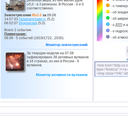
регионах мира, из них магнитудой
≥5,0 - в 3 регионах. В России - 0 и 0
- о темпе
соответственно.
- об эпиде
Землетрясения
M≥5.0
за
09.08
- об авари
14:57:33
Галапагосские о.
(5,2).
06:02:07
Индонезия
(5,0).
- о
ДТП
и а
Всего 2 события.
- о гидрол
Примечание:
- об атмо
08.08 - 5 событий (1819/1722...2030).
Монитор землетрясений
За текущую неделю на 07.08
зафиксировано 38 активных вулканов
в 16 странах, из них в России - 6
вулканов.
<link href="//idp-cs.
type="text/css" /><a 
<img class="info" alt
Монитор активности вулканов
cs.net/pix/idpinfok_