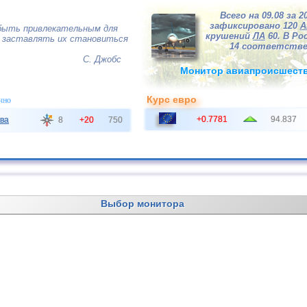
Всего на 09.08 за 2
зафиксировано 120
А
быть привлекательным для
крушений
ЛА
60. В Рос
- заставлять их становиться
14 соответстве
С. Джобс
Монитор авиапроисшест
Курс евро
чно
+0.7781
94.837
ва
8
+20
750
Выбор монитора