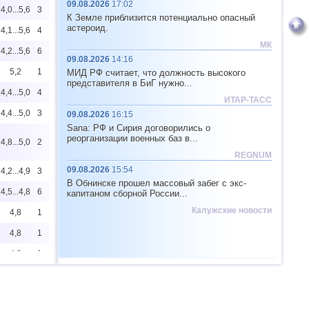
09.08.2026
17:02
4,0...5,6
3
К Земле приблизится потенциально опасный
астероид.
4,1...5,6
4
МК
4,2...5,6
6
09.08.2026
14:16
5,2
1
МИД РФ считает, что должность высокого
представителя в БиГ нужно...
4,4...5,0
4
ИТАР-ТАСС
4,4...5,0
3
09.08.2026
16:15
Sana: РФ и Сирия договорились о
реорганизации военных баз в...
4,8...5,0
2
REGNUM
09.08.2026
15:54
4,2...4,9
3
В Обнинске прошел массовый забег с экс-
4,5...4,8
6
капитаном сборной России...
Калужские новости
4,8
1
4,8
1
4,8
1
4,6...4,7
2
4,4...4,6
2