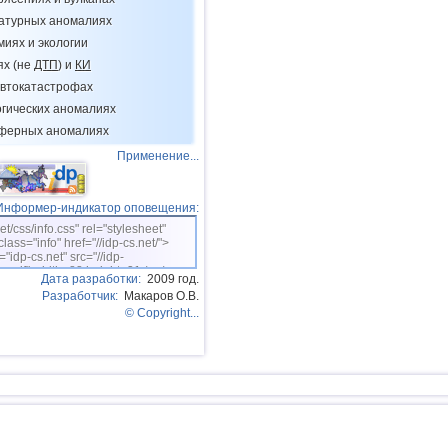
15
Соломоновы о.
ратурных аномалиях
16
Вануату
миях и экологии
ях (не
ДТП
) и
КИ
17
Пакистан
втокатастрофах
18
Турция
огических аномалиях
19
Мексика
сферных аномалиях
Применение...
20
Иран
21
Мадагаскар
Информер-индикатор оповещения:
22
Непал
net/css/info.css" rel="stylesheet"
class="info" href="//idp-cs.net/">
="idp-cs.net" src="//idp-
sm.gif" width=88 height=31 /></a>
Дата разработки:
2009 год.
Разработчик:
Макаров О.В.
© Copyright...