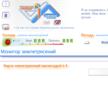
☰
Я не стремлюсь 
людей. Мое дело 
лучше.
Солнце
Погода
- уровень невозмущенный
- малообла
Факт
G
S
R
Прогноз
G
S
R
4
-
0.67
Моск
0
1
2
3
4
5
Монитор землетрясений
Карта землетрясений магнитудой ≥ 4