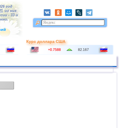
026 год
П
, из них
сии - 33 и
нно.
вий
Курс доллара США
+0.7588
82.167