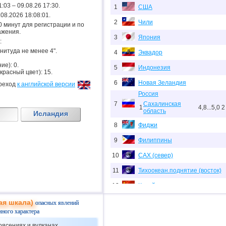
1:03 – 09.08.26 17:30.
1
США
9.08.2026 18:08:01.
2
Чили
.20 минут для регистрации и по
ажения.
3
Япония
:
гнитуда не менее 4".
4
Эквадор
ие): 0.
5
Индонезия
 красный цвет): 15.
6
Новая Зеландия
реход
к английской версии
Россия
7
Сахалинская
1
4,8...5,0
2
область
Исландия
8
Фиджи
9
Филиппины
10
САХ (север)
11
Тихоокеан.поднятие (восток)
12
Китай
13
Перу
ая шкала)
опасных явлений
нного характера
14
Аргентина
рясениях и вулканах