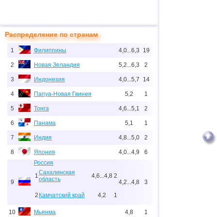
Распределение по странам
1
Филиппины
4,0...6,3
19
2
Новая Зеландия
5,2...6,3
2
3
Индонезия
4,0...5,7
14
4
Папуа-Новая Гвинея
5,2
1
5
Тонга
4,6...5,1
2
6
Панама
5,1
1
7
Индия
4,8...5,0
2
8
Япония
4,0...4,9
6
Россия
Сахалинская
1
4,6...4,8
2
область
9
4,2...4,8
3
2
Камчатский край
4,2
1
10
Мьянма
4,8
1