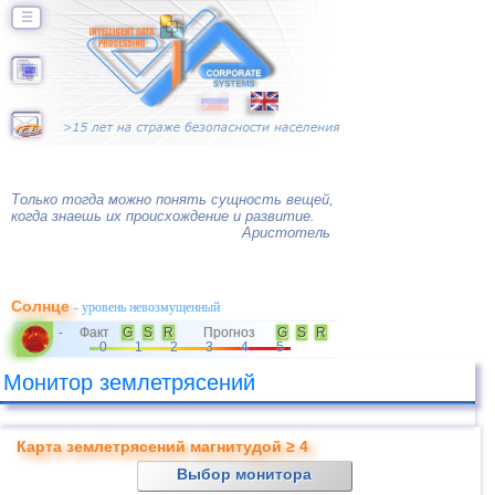
☰
Только тогда можно понять сущность вещей,
когда знаешь их происхождение и развитие.
Аристотель
Солнце
- уровень невозмущенный
Факт
G
S
R
Прогноз
G
S
R
-
0
1
2
3
4
5
Монитор землетрясений
Карта землетрясений магнитудой ≥ 4
Выбор монитора