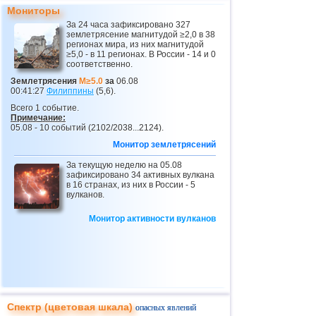
Мониторы
За 24 часа зафиксировано 327
землетрясение магнитудой ≥2,0 в 38
регионах мира, из них магнитудой
≥5,0 - в 11 регионах. В России - 14 и 0
соответственно.
Землетрясения
M≥5.0
за
06.08
00:41:27
Филиппины
(5,6).
Всего 1 событие.
Примечание:
05.08 - 10 событий (2102/2038...2124).
Монитор землетрясений
За текущую неделю на 05.08
зафиксировано 34 активных вулкана
в 16 странах, из них в России - 5
вулканов.
Монитор активности вулканов
Спектр (цветовая шкала)
опасных явлений