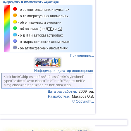
природного и техногенного характера
- о землетрясениях и вулканах
- о температурных аномалиях
- об эпидемиях и экологии
- об авариях (не
ДТП
) и
КИ
- о
ДТП
и автокатастрофах
- о гидрологических аномалиях
- об атмосферных аномалиях
Применение...
Информер-индикатор оповещения:
<link href="//idp-cs.net/css/info.css" rel="stylesheet"
type="text/css" /><a class="info" href="//idp-cs.net/">
<img class="info" alt="idp-cs.net" src="//idp-
cs.net/pix/idpinfok_sm.gif" width=88 height=31 /></a>
Дата разработки:
2009 год.
Разработчик:
Макаров О.В.
© Copyright...