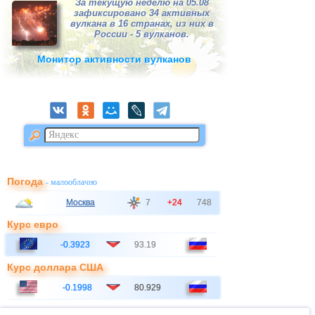
За текущую неделю на 05.08
зафиксировано 34 активных
вулкана в 16 странах, из них в
России - 5 вулканов.
Монитор активности вулканов
Погода
- малооблачно
Москва
7
+24
748
Курс евро
-0.3923
93.19
Курс доллара США
-0.1998
80.929