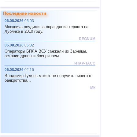
11
Фиджи
4,1...4,7
3
Последние новости
12
Мексика
4,0...4,6
17
06.08.2026
05:03
Юж. Джорджия и Сандвичевы
13
4,6
1
Москвича осудили за оправдание теракта на
о.
Лубянке в 2010 году.
14
США
4,0...4,4
3
REGNUM
15
Гондурас
4,4
1
06.08.2026
05:02
Операторы БПЛА ВСУ сбежали из Зарницы,
16
Гватемала
4,3
1
оставив дроны и боеприпасы.
17
Италия
4,3
1
ИТАР-ТАСС
06.08.2026
02:16
18
Иран
4,1...4,2
2
Владимир Гуляев может не получить ничего от
19
Индийский океан (юг)
4,2
1
банкротства...
МК
20
Китай
4,0...4,1
2
21
Монголия
4,1
1
22
Перу
4,1
1
23
Коста-Рика
4,0
1
24
Таджикистан
4,0
1