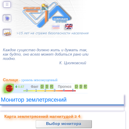
☰
Каждое существо должно жить и думать так,
как будто, оно всего может добиться рано или
поздно.
К. Циолковский
Солнце
- уровень невозмущенный
Факт
G
S
R
Прогноз
G
S
R
4
-
0.67
0
1
2
3
4
5
Монитор землетрясений
Карта землетрясений магнитудой ≥ 4
Выбор монитора