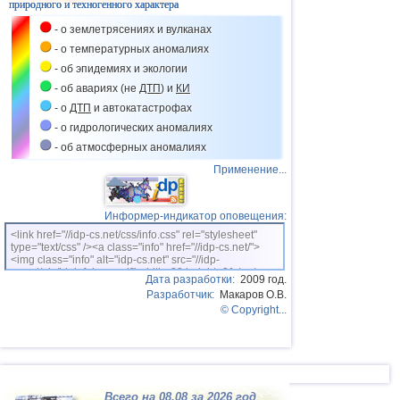
природного и техногенного характера
- о землетрясениях и вулканах
- о температурных аномалиях
- об эпидемиях и экологии
- об авариях (не
ДТП
) и
КИ
- о
ДТП
и автокатастрофах
- о гидрологических аномалиях
- об атмосферных аномалиях
Применение...
Информер-индикатор оповещения:
<link href="//idp-cs.net/css/info.css" rel="stylesheet"
type="text/css" /><a class="info" href="//idp-cs.net/">
<img class="info" alt="idp-cs.net" src="//idp-
cs.net/pix/idpinfok_sm.gif" width=88 height=31 /></a>
Дата разработки:
2009 год.
Разработчик:
Макаров О.В.
© Copyright...
Всего на 08.08 за 2026 год