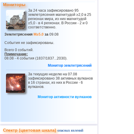
Мониторы
За 24 часа зафиксировано 95
землетрясения магнитудой ≥2,0 в 25
регионах мира, из них магнитудой
≥5,0 - в 4 регионах. В России - 2 и 0
соответственно.
Землетрясения
M≥5.0
за
09.08
События не зафиксированы.
Всего 0 событий.
Примечание:
08.08 - 4 события (1837/1837...2030).
Монитор землетрясений
За текущую неделю на 07.08
зафиксировано 38 активных вулканов
в 16 странах, из них в России - 6
вулканов.
Монитор активности вулканов
Спектр (цветовая шкала)
опасных явлений