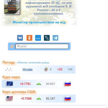
зафиксировано 35
ЧС
, из них
крушений ж/д составов 9. В
России - 16 и 4
соответственно.
Монитор происшествий на ж/д
Погода
- облачно, возможно дождь
Москва
6
+22
746
Курс евро
+0.7781
94.837
Курс доллара США
+0.7588
82.167