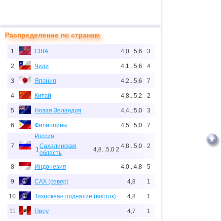
Распределение по странам
1
США
4,0...5,6
3
2
Чили
4,1...5,6
4
3
Япония
4,2...5,6
7
4
Китай
4,8...5,2
2
5
Новая Зеландия
4,4...5,0
3
6
Филиппины
4,5...5,0
7
Россия
7
Сахалинская
4,8...5,0
2
1
4,8...5,0
2
область
8
Индонезия
4,0...4,8
5
9
САХ (север)
4,8
1
10
Тихоокеан.поднятие (восток)
4,8
1
11
Перу
4,7
1