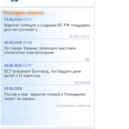
12
Аргентина
4,4...4,6
2
13
Соломоновы о.
4,6
1
Последние новости
09.08.2026
03:01
14
Вануату
4,6
1
Марочко сообщил о создании ВС РФ плацдарма
15
Афганистан
4,5
1
для наступления у...
ИТАР-ТАСС
16
Пакистан
4,5
1
09.08.2026
02:56
17
Греция
4,4
1
На севере Украины произошло массовое
отключение электроэнергии.
18
о.Шпицберген и Ян-Майен
4,4
1
МК
19
Тонга
4,4
1
09.08.2026
02:05
ВСУ атаковали Белгород, пострадали двое
20
Мексика
4,0...4,3
14
детей и 11 взрослых.
21
Фиджи
4,2...4,3
2
REGNUM
08.08.2026
22
Иран
4,3
1
Россия и мир: закрытие пляжей в Геленджике,
23
Мадагаскар
4,3
1
запрет на каверы...
Калужские новости
24
Мьянма
4,1
1
25
Непал
4,0
1