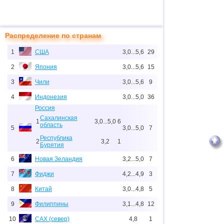
Распределение по странам
1
США
3,0...5,6
29
2
Япония
3,0...5,6
15
3
Чили
3,0...5,6
9
4
Индонезия
3,0...5,0
36
Россия
Сахалинская
1
3,0...5,0
6
область
5
3,0...5,0
7
Республика
2
3,2
1
Бурятия
6
Новая Зеландия
3,2...5,0
7
7
Фиджи
4,2...4,9
3
8
Китай
3,0...4,8
5
9
Филиппины
3,1...4,8
12
10
САХ (север)
4,8
1