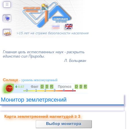
☰
Главная цель естественных наук - раскрыть
единство сил Природы.
Л. Больцман
Солнце
- уровень невозмущенный
Факт
G
S
R
Прогноз
G
S
R
4
-
0.67
0
1
2
3
4
5
Монитор землетрясений
Карта землетрясений магнитудой ≥ 3
Выбор монитора