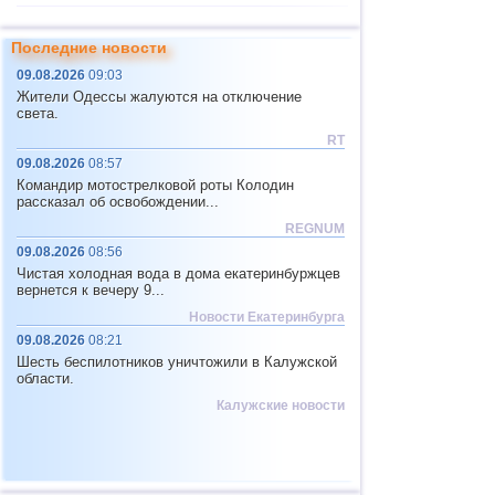
11
Тихоокеан.поднятие (восток)
4,8
1
Последние новости
12
Перу
4,6...4,7
2
09.08.2026
09:03
13
Аргентина
3,0...4,6
6
Жители Одессы жалуются на отключение
света.
14
Соломоновы о.
4,6
1
RT
15
Вануату
4,6
1
09.08.2026
08:57
Командир мотострелковой роты Колодин
16
Афганистан
4,5
1
рассказал об освобождении...
17
Пакистан
4,5
1
REGNUM
09.08.2026
08:56
18
Греция
3,0...4,4
2
Чистая холодная вода в дома екатеринбуржцев
19
Турция
3,5...4,4
2
вернется к вечеру 9...
Новости Екатеринбурга
20
о.Шпицберген и Ян-Майен
4,4
1
09.08.2026
08:21
21
Тонга
4,4
1
Шесть беспилотников уничтожили в Калужской
области.
22
Мексика
3,0...4,3
31
Калужские новости
23
Иран
4,3
1
24
Мадагаскар
4,3
1
25
Непал
4,0
1