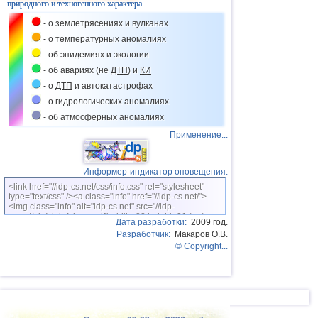
природного и техногенного характера
41
Гваделупа
3,0
1
- о землетрясениях и вулканах
- о температурных аномалиях
- об эпидемиях и экологии
- об авариях (не
ДТП
) и
КИ
- о
ДТП
и автокатастрофах
- о гидрологических аномалиях
- об атмосферных аномалиях
Применение...
Информер-индикатор оповещения:
<link href="//idp-cs.net/css/info.css" rel="stylesheet"
type="text/css" /><a class="info" href="//idp-cs.net/">
<img class="info" alt="idp-cs.net" src="//idp-
cs.net/pix/idpinfok_sm.gif" width=88 height=31 /></a>
Дата разработки:
2009 год.
Разработчик:
Макаров О.В.
© Copyright...