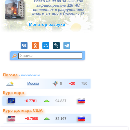
Всего на 09.08 за 2026 год
зафиксировано 118
ЧС
,
связанных с разрушением
жилья, из них в России - 37.
Монитор разрухи
Погода
- малооблачно
Москва
8
+20
750
Курс евро
+0.7781
94.837
Курс доллара США
+0.7588
82.167