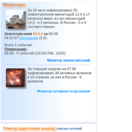
Мониторы
26
Никарагуа
3,0...3,8
2
За 24 часа зафиксировано 55
землетрясения магнитудой ≥2,0 в 17
27
Центральная Америка
3,8
1
регионах мира, из них магнитудой
≥5,0 - в 3 регионах. В России - 0 и 0
28
Бутан
3,8
1
соответственно.
29
Эквадор
3,5...3,7
2
Землетрясения
M≥5.0
за
09.08
06:02:07
Индонезия
(5,0).
30
Сальвадор
3,6
1
Всего 1 событие.
Примечание:
31
Венесуэла
3,6
1
08.08 - 5 событий (1819/1788...2030).
32
Австрия
3,5
1
Монитор землетрясений
33
ДР
3,2...3,4
2
За текущую неделю на 07.08
зафиксировано 38 активных вулканов
34
Боливия
в 16 странах, из них в России - 6
3,4
1
вулканов.
35
Коста-Рика
3,0...3,3
2
Монитор активности вулканов
36
Африка
3,3
1
37
Пуэрто-Рико
3,2
1
38
Румыния
3,2
1
39
Гватемала
3,1
1
Спектр (цветовая шкала)
опасных явлений
40
Мьянма
3,1
1