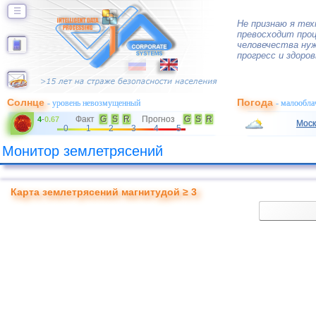
☰
Не признаю я тех
превосходит про
человечества нуж
прогресс и здоро
Солнце
Погода
- уровень невозмущенный
- малообла
Факт
G
S
R
Прогноз
G
S
R
4
-
0.67
Моск
0
1
2
3
4
5
Монитор землетрясений
Карта землетрясений магнитудой ≥ 3