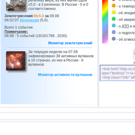
регионах мира, из них магнитудой
≥5,0 - в 3 регионах. В России - 0 и 0
- о темпе
соответственно.
- об эпиде
Землетрясения
M≥5.0
за
09.08
- об авари
06:02:07
Индонезия
(5,0).
- о
ДТП
и а
Всего 1 событие.
Примечание:
- о гидрол
08.08 - 5 событий (1819/1788...2030).
- об атмо
Монитор землетрясений
За текущую неделю на 07.08
зафиксировано 38 активных вулканов
в 16 странах, из них в России - 6
вулканов.
<link href="//idp-cs.
type="text/css" /><a 
Монитор активности вулканов
<img class="info" alt
cs.net/pix/idpinfok_