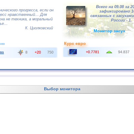
Всего на 09.08 за 2
нического прогресса, если он
зафиксировано 
цесс нравственный… Для
связанных с засухами,
на не техника, а моральный
России - 1.
вье…
К. Циолковский
Монитор засух
Курс евро
чно
+0.7781
94.837
ва
8
+20
750
Выбор монитора