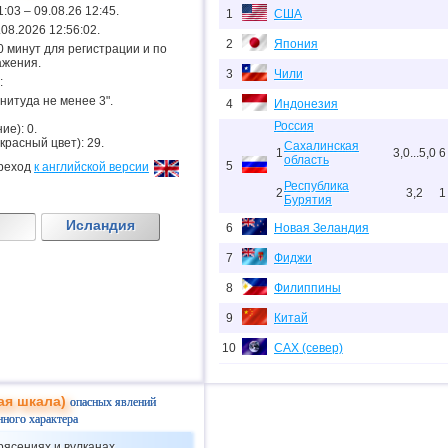
1:03 – 09.08.26 12:45.
1
США
9.08.2026 12:56:02.
2
Япония
.20 минут для регистрации и по
ажения.
3
Чили
:
гнитуда не менее 3".
4
Индонезия
Россия
ие): 0.
 красный цвет): 29.
Сахалинская
1
3,0...5,0
6
область
5
реход
к английской версии
Республика
2
3,2
1
Бурятия
Исландия
6
Новая Зеландия
7
Фиджи
8
Филиппины
9
Китай
10
САХ (север)
11
Тихоокеан.поднятие (восток)
ая шкала)
опасных явлений
12
Перу
нного характера
13
Аргентина
рясениях и вулканах