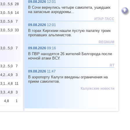
09.08.2026
12:01
3,0...5,6
28
В Сочи вернулись четыре самолета, ушедших
на запасные аэродромы...
3,0...5,6
14
ИТАР-ТАСС
3,0...5,6
7
09.08.2026
12:01
3,0...5,0
33
В горах Киргизии нашли пустую палатку троих
пропавших альпинистов.
REGNUM
3,0...5,0
7
09.08.2026
09:16
В ПВР находятся 26 жителей Белгорода после
ночной атаки ВСУ.
RT
3,2...5,0
7
09.08.2026
11:47
4,2...4,9
3
В аэропорту Калуги введены ограничения на
прием самолетов.
3,1...4,8
11
Калужские новости
3,3...4,8
3
4,8
1
4,8
1
4,6...4,7
2
3,0...4,6
6