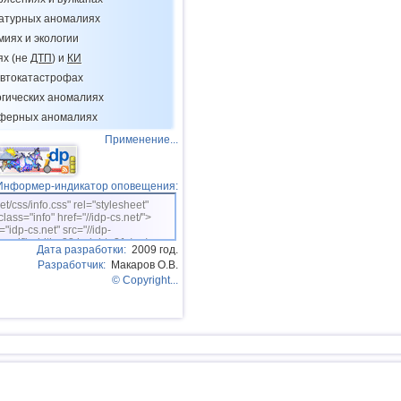
14
Соломоновы о.
ратурных аномалиях
миях и экологии
15
Вануату
ях (не
ДТП
) и
КИ
16
Афганистан
втокатастрофах
огических аномалиях
17
Пакистан
сферных аномалиях
18
о.Шпицберген и Ян-Майен
Применение...
19
Тонга
20
Турция
Информер-индикатор оповещения:
net/css/info.css" rel="stylesheet"
21
Мексика
class="info" href="//idp-cs.net/">
="idp-cs.net" src="//idp-
22
Иран
sm.gif" width=88 height=31 /></a>
Дата разработки:
2009 год.
23
Мадагаскар
Разработчик:
Макаров О.В.
© Copyright...
24
Непал
25
Никарагуа
26
Центральная Америка
27
Бутан
28
Эквадор