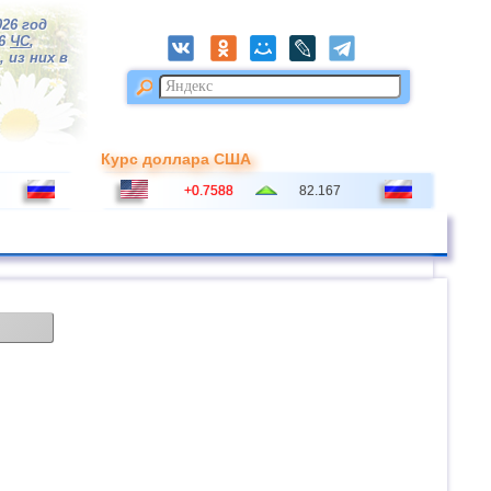
026 год
16
ЧС
,
 из них в
Курс доллара США
+0.7588
82.167