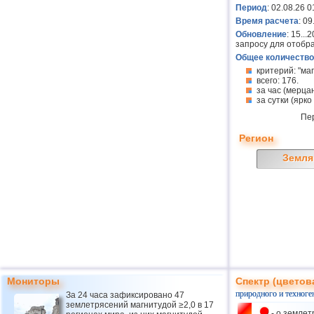
Период
: 02.08.26 0
Время расчета
: 0
Обновление
: 15..
запросу для отобр
Общее количество
критерий: "ма
всего: 176.
за час (мерцан
за сутки (ярко
Пе
Регион
Земля
Мониторы
Спектр (цветов
природного и техноге
За 24 часа зафиксировано 47
землетрясений магнитудой ≥2,0 в 17
- о землет