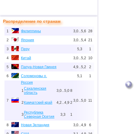
Распределение по странам
1
Филиппины
3,0...5,6
28
2
Япония
3,0...5,4
21
3
Перу
5,3
1
4
Китай
3,0...5,2
10
5
Папуа-Новая Гвинея
4,9...5,2
2
6
Соломоновы о.
5,1
1
Россия
Сахалинская
1
3,0...5,0
8
область
7
3,0...5,0
11
2
Камчатский край
4,2...4,9
2
Республика
3
3,3
1
Северная Осетия
8
Новая Зеландия
3,0...4,9
6