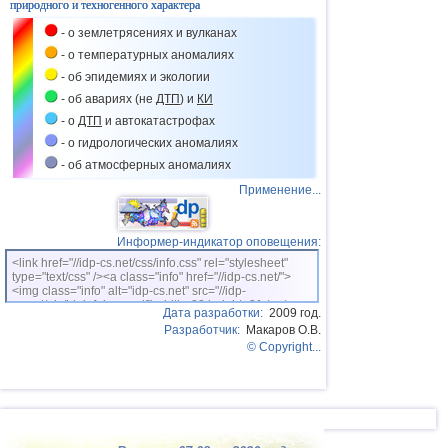
природного и техногенного характера
- о землетрясениях и вулканах
- о температурных аномалиях
- об эпидемиях и экологии
- об авариях (не
ДТП
) и
КИ
- о
ДТП
и автокатастрофах
- о гидрологических аномалиях
- об атмосферных аномалиях
Применение...
Информер-индикатор оповещения:
<link href="//idp-cs.net/css/info.css" rel="stylesheet"
type="text/css" /><a class="info" href="//idp-cs.net/">
<img class="info" alt="idp-cs.net" src="//idp-
cs.net/pix/idpinfok_sm.gif" width=88 height=31 /></a>
Дата разработки:
2009 год.
Разработчик:
Макаров О.В.
© Copyright...