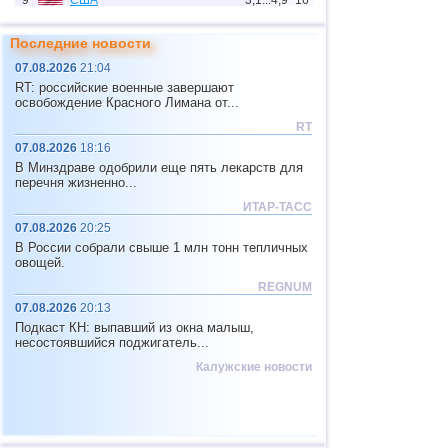
9
США
3,1...4,9
16
10
Индонезия
3,0...4,8
70
Последние новости
11
Индия
3,0...4,8
8
07.08.2026
21:04
RT: российские военные завершают
12
Тонга
4,4...4,6
3
освобождение Красного Лимана от...
13
Аргентина
3,0...4,5
10
RT
07.08.2026
18:16
14
Мексика
3,0...4,4
53
В Минздраве одобрили еще пять лекарств для
15
Греция
3,3...4,4
3
перечня жизненно...
ИТАР-ТАСС
16
о.Шпицберген и Ян-Майен
4,4
1
07.08.2026
20:25
17
Колумбия
4,3
1
В России собрали свыше 1 млн тонн тепличных
овощей.
18
Фиджи
4,3
1
REGNUM
19
Чили
3,1...4,2
20
07.08.2026
20:13
Подкаст КН: выпавший из окна малыш,
20
Мьянма
3,1...4,2
4
несостоявшийся поджигатель...
21
Панама
4,2
1
Калужские новости
22
Никарагуа
4,1
1
23
Гватемала
3,6...4,0
3