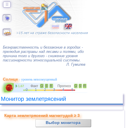
☰
Безнравственность и беззаконие в городах -
прелюдия расправы над лесами и полями, ибо
причина того и другого - снижение уровня
пассионарности этносоциальной системы.
Л. Гумилев
Солнце
- уровень невозмущенный
Факт
G
S
R
Прогноз
G
S
R
3
-
1.67
0
1
2
3
4
5
Монитор землетрясений
Карта землетрясений магнитудой ≥ 3
Выбор монитора