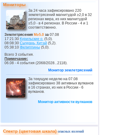
24
Эквадор
3,0...3,7
3
Мониторы
25
Норвегия
3,7
1
За 24 часа зафиксировано 220
землетрясений магнитудой ≥2,0 в 32
26
Пуэрто-Рико
3,1...3,6
6
регионах мира, из них магнитудой
≥5,0 - в 4 регионах. В России - 4 и 1
соответственно.
27
Турция
3,5
2
Землетрясения
M≥5.0
за
07.08
28
Хорватия
3,5
1
17:21:30
Курильские о.
(5,0).
08:08:30
Сычуань, Китай
(5,2).
29
Сент-Винсент и Гренадины
3,5
1
05:38:10
Филиппины
(5,0).
Всего 3 события.
30
Боливия
3,0...3,4
4
Примечание:
06.08 - 4 события (2068/2028...2118).
31
Коста-Рика
3,1...3,4
3
Монитор землетрясений
32
ДР
3,2...3,4
2
За текущую неделю на 07.08
33
Румыния
3,2...3,4
2
зафиксировано 38 активных вулканов
в 16 странах, из них в России - 6
34
Центральная Америка
3,4
1
вулканов.
35
Африка
3,3
1
Монитор активности вулканов
36
о.Виргинии (США)
3,2
1
37
Бутан
3,0
1
38
Франция
3,0
1
Спектр (цветовая шкала)
опасных явлений