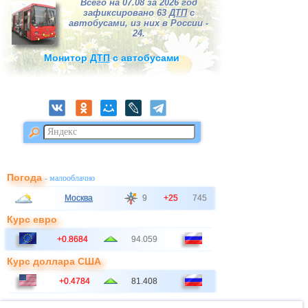
Всего на 07.08 за 2026 год
зафиксировано 63
ДТП
с
автобусами, из них в России -
24.
Монитор
ДТП
с автобусами
Погода
- малооблачно
Москва
9
+25
745
Курс евро
+0.8684
94.059
Курс доллара США
+0.4784
81.408