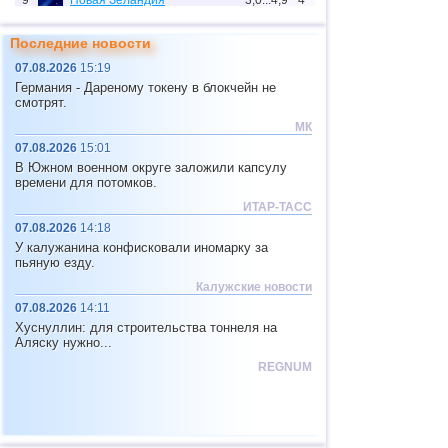
9
Новая Зеландия
3,0...4,9
4
10
США
3,1...4,9
13
Последние новости
11
Индия
3,0...4,8
9
07.08.2026
15:19
Германия - Дареному токену в блокчейн не
12
Тонга
4,6
2
смотрят.
13
Аргентина
3,1...4,5
10
МК
07.08.2026
15:01
14
Мексика
3,0...4,4
42
В Южном военном округе заложили капсулу
15
Греция
3,3...4,4
3
времени для потомков.
ИТАР-ТАСС
16
Гондурас
4,4
1
07.08.2026
14:18
17
Канада
4,3
1
У калужанина конфисковали иномарку за
пьяную езду.
18
Колумбия
4,3
1
Калужские новости
19
Чили
3,1...4,2
20
07.08.2026
14:11
Хуснуллин: для строительства тоннеля на
20
Мьянма
3,1...4,2
4
Аляску нужно...
21
Панама
4,2
1
REGNUM
22
Никарагуа
4,1
1
23
Гватемала
3,6...4,0
3