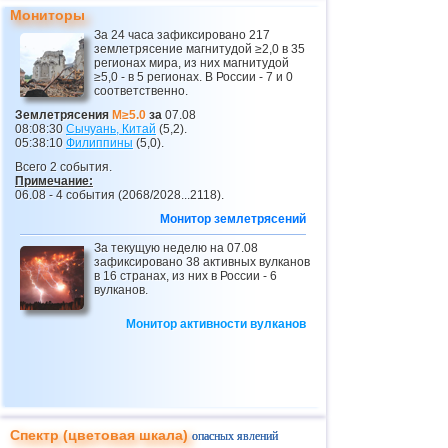
24
Эквадор
3,0...3,9
3
Мониторы
25
Карибское море
3,8
1
За 24 часа зафиксировано 217
землетрясение магнитудой ≥2,0 в 35
26
Норвегия
3,7
1
регионах мира, из них магнитудой
≥5,0 - в 5 регионах. В России - 7 и 0
соответственно.
27
Пуэрто-Рико
3,1...3,6
7
Землетрясения
M≥5.0
за
07.08
28
Турция
3,5
2
08:08:30
Сычуань, Китай
(5,2).
05:38:10
Филиппины
(5,0).
29
Хорватия
3,5
1
Всего 2 события.
Примечание:
30
Сент-Винсент и Гренадины
3,5
1
06.08 - 4 события (2068/2028...2118).
31
Венесуэла
3,5
1
Монитор землетрясений
32
Боливия
3,0...3,4
5
За текущую неделю на 07.08
зафиксировано 38 активных вулканов
33
Коста-Рика
3,1...3,4
3
в 16 странах, из них в России - 6
вулканов.
34
Румыния
3,2...3,4
2
Монитор активности вулканов
35
Центральная Америка
3,4
1
36
Сальвадор
3,2...3,3
2
37
Африка
3,3
1
38
ДР
3,2
1
Спектр (цветовая шкала)
опасных явлений