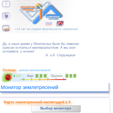
☰
Да, в наше время у Монтескье было бы немного
шансов остаться материалистом. А мы вот
остаемся, и ничего!
А. и Б. Стругацкие
Солнце
- уровень невозмущенный
Факт
G
S
R
Прогноз
G
S
R
3
-
1.67
0
1
2
3
4
5
Монитор землетрясений
Карта землетрясений магнитудой ≥ 3
Выбор монитора