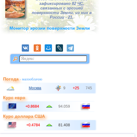
зафиксировано 82
ЧС
,
связанных с эрозией
поверхности Земли, из них в
России - 21.
Монитор эрозии поверхности Земли
Погода
- малооблачно
Москва
9
+25
745
Курс евро
+0.8684
94.059
Курс доллара США
+0.4784
81.408