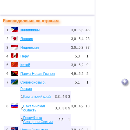
Распределение по странам
1
Филиппины
3,0...5,6
45
2
Япония
3,0...5,4
23
3
Индонезия
3,0...5,3
77
4
Перу
5,3
1
5
Китай
3,0...5,2
9
6
Папуа-Новая Гвинея
4,9...5,2
2
7
Соломоновы о.
5,1
1
Россия
1
Камчатский край
3,3...4,9
3
8
Сахалинская
3,0...4,9
13
2
3,0...3,8
9
область
Республика
3
3,3
1
Северная Осетия