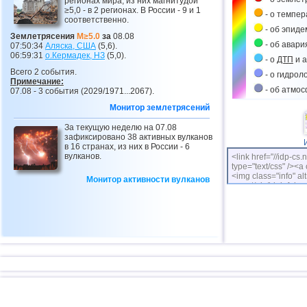
регионах мира, из них магнитудой
≥5,0 - в 2 регионах. В России - 9 и 1
- о темпе
соответственно.
- об эпиде
Землетрясения
M≥5.0
за
08.08
- об авари
07:50:34
Аляска, США
(5,6).
06:59:31
о.Кермадек,
НЗ
(5,0).
- о
ДТП
и а
Всего 2 события.
- о гидрол
Примечание:
- об атмо
07.08 - 3 события (2029/1971...2067).
Монитор землетрясений
За текущую неделю на 07.08
зафиксировано 38 активных вулканов
в 16 странах, из них в России - 6
вулканов.
<link href="//idp-cs.
type="text/css" /><a 
<img class="info" alt
Монитор активности вулканов
cs.net/pix/idpinfok_