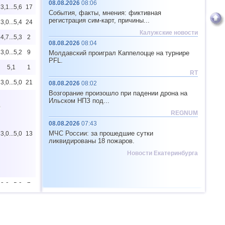
08.08.2026
08:06
3,1...5,6
17
События, факты, мнения: фиктивная
регистрация сим-карт, причины...
3,0...5,4
24
Калужские новости
4,7...5,3
2
08.08.2026
08:04
3,0...5,2
9
Молдавский проиграл Каппелоцце на турнире
PFL.
5,1
1
RT
3,0...5,0
21
08.08.2026
08:02
Возгорание произошло при падении дрона на
Ильском НПЗ под...
0
REGNUM
08.08.2026
07:43
МЧС России: за прошедшие сутки
3,0...5,0
13
ликвидированы 18 пожаров.
Новости Екатеринбурга
3,0...5,0
7
4,9
1
3,0...4,8
62