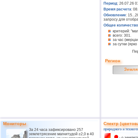
Период
: 26.07.26 0
Время расчета
: 0
Обновление
: 15..
запросу для отобр
Общее количество
критерий: "ма
всего: 301.
за час (мерцан
за сутки (ярко
Пе
Регион
Земля
Мониторы
Спектр (цветов
природного и техноге
За 24 часа зафиксировано 257
землетрясение магнитудой ≥2,0 в 40
- о землет