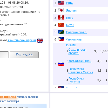
1:08 – 08.08.26 08:16.
1
США
8.08.2026 08:36:01.
2
Япония
.20 минут для регистрации и по
ажения.
3
Перу
:
гнитуда не менее 3".
4
Китай
ие): 5.
5
Соломоновы о.
 красный цвет): 156.
6
Филиппины
реход
к английской версии
Россия
Сахалинская
1
3,0...5,0
1
область
Исландия
2
Камчатский край
4,9
1
7
Республика
3
3,3
1
Северная Осетия
Республика
4
3,2
1
Бурятия
8
Новая Зеландия
9
Папуа-Новая Гвинея
ая шкала)
опасных явлений
нного характера
10
Индонезия
рясениях и вулканах