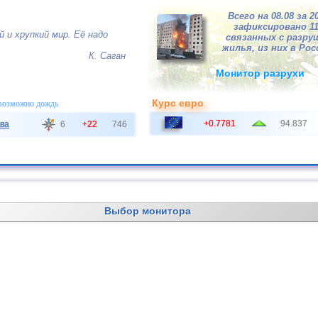
Всего на 08.08 за 2
зафиксировано 1
й и хрупкий мир. Её надо
связанных с разру
жилья, из них в Росс
К. Саган
Монитор разрухи
Курс евро
 возможно дождь
+0.7781
94.837
ва
6
+22
746
Выбор монитора