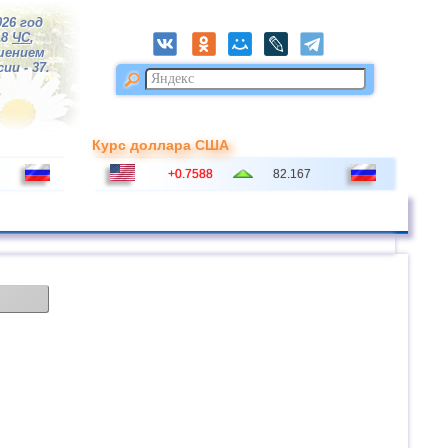
026 год
18
ЧС
,
шением
ии - 37.
Курс доллара США
+0.7588
82.167