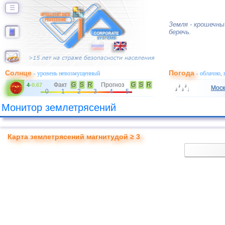
☰
Земля - крошечны
беречь.
Солнце
Погода
- уровень невозмущенный
- облачно,
Факт
G
S
R
Прогноз
G
S
R
4
-
0.67
Моск
0
1
2
3
4
5
Монитор землетрясений
Карта землетрясений магнитудой ≥ 3