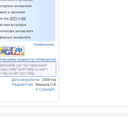
11
Тихоокеан.поднятие (восток)
ратурных аномалиях
12
Тонга
миях и экологии
ях (не
ДТП
) и
КИ
13
Аргентина
втокатастрофах
14
Афганистан
огических аномалиях
15
Пакистан
сферных аномалиях
Применение...
16
Мексика
17
Чили
Информер-индикатор оповещения:
18
Греция
net/css/info.css" rel="stylesheet"
class="info" href="//idp-cs.net/">
19
о.Шпицберген и Ян-Майен
="idp-cs.net" src="//idp-
sm.gif" width=88 height=31 /></a>
Дата разработки:
2009 год.
20
Фиджи
Разработчик:
Макаров О.В.
21
Колумбия
© Copyright...
22
Мадагаскар
23
Мьянма
24
Индия
25
Панама