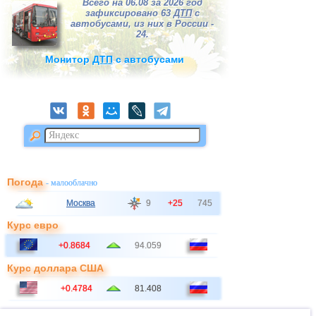
Всего на 06.08 за 2026 год
зафиксировано 63
ДТП
с
автобусами, из них в России -
24.
Монитор
ДТП
с автобусами
Погода
- малооблачно
Москва
9
+25
745
Курс евро
+0.8684
94.059
Курс доллара США
+0.4784
81.408