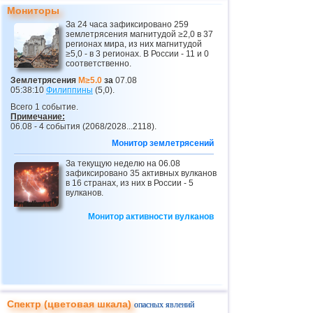
Мониторы
22
Никарагуа
3,1...4,1
3
За 24 часа зафиксировано 259
землетрясения магнитудой ≥2,0 в 37
23
Коста-Рика
3,1...4,0
10
регионах мира, из них магнитудой
≥5,0 - в 3 регионах. В России - 11 и 0
24
Эквадор
3,0...3,9
3
соответственно.
25
Карибское море
3,8
1
Землетрясения
M≥5.0
за
07.08
05:38:10
Филиппины
(5,0).
26
Греция
3,0...3,7
5
Всего 1 событие.
Примечание:
27
Норвегия
3,7
1
06.08 - 4 события (2068/2028...2118).
28
Хорватия
3,5
1
Монитор землетрясений
29
Турция
3,5
1
За текущую неделю на 06.08
зафиксировано 35 активных вулканов
30
Сент-Винсент и Гренадины
в 16 странах, из них в России - 5
3,5
1
вулканов.
31
Венесуэла
3,5
1
Монитор активности вулканов
32
Боливия
3,0...3,4
4
33
Румыния
3,4
1
34
Пуэрто-Рико
3,1...3,3
6
35
Сальвадор
3,1...3,3
3
Спектр (цветовая шкала)
опасных явлений
36
о.Виргинии (США)
3,2...3,3
2