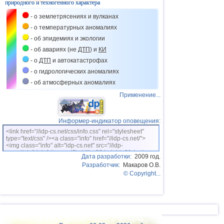
природного и техногенного характера
37
Польша
3,1
1
- о землетрясениях и вулканах
38
Бангладеш
3,0
1
- о температурных аномалиях
- об эпидемиях и экологии
39
Франция
3,0
1
- об авариях (не
ДТП
) и
КИ
- о
ДТП
и автокатастрофах
- о гидрологических аномалиях
- об атмосферных аномалиях
Применение...
Информер-индикатор оповещения:
<link href="//idp-cs.net/css/info.css" rel="stylesheet"
type="text/css" /><a class="info" href="//idp-cs.net/">
<img class="info" alt="idp-cs.net" src="//idp-
cs.net/pix/idpinfok_sm.gif" width=88 height=31 /></a>
Дата разработки:
2009 год.
Разработчик:
Макаров О.В.
© Copyright...