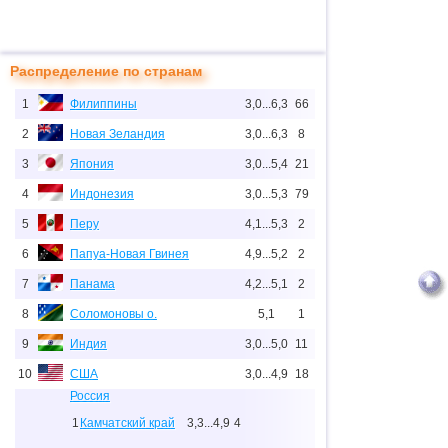
Распределение по странам
1
Филиппины
3,0...6,3
66
2
Новая Зеландия
3,0...6,3
8
3
Япония
3,0...5,4
21
4
Индонезия
3,0...5,3
79
5
Перу
4,1...5,3
2
6
Папуа-Новая Гвинея
4,9...5,2
2
7
Панама
4,2...5,1
2
8
Соломоновы о.
5,1
1
9
Индия
3,0...5,0
11
10
США
3,0...4,9
18
Россия
1
Камчатский край
3,3...4,9
4