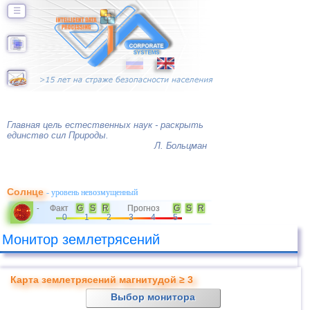
☰
Главная цель естественных наук - раскрыть
единство сил Природы.
Л. Больцман
Солнце
- уровень невозмущенный
Факт
G
S
R
Прогноз
G
S
R
-
0
1
2
3
4
5
Монитор землетрясений
Карта землетрясений магнитудой ≥ 3
Выбор монитора