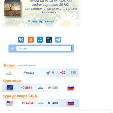
Всего на 07.08 за 2026 год
зафиксировано 16
ЧС
,
связанных с засухами, из них в
России - 1.
Монитор засух
Погода
- малооблачно
Москва
9
+25
745
Курс евро
+0.8684
94.059
Курс доллара США
+0.4784
81.408