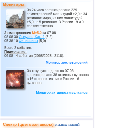
23
Эквадор
3,0...3,9
3
Мониторы
За 24 часа зафиксировано 229
24
Карибское море
3,8
1
землетрясений магнитудой ≥2,0 в 34
регионах мира, из них магнитудой
25
Греция
3,0...3,7
5
≥5,0 - в 5 регионах. В России - 9 и 0
соответственно.
26
Норвегия
3,7
1
Землетрясения
M≥5.0
за
07.08
08:08:30
Сычуань, Китай
(5,2).
27
Пуэрто-Рико
3,1...3,6
7
05:38:10
Филиппины
(5,0).
28
Коста-Рика
3,1...3,5
7
Всего 2 события.
Примечание:
29
Хорватия
3,5
1
06.08 - 4 события (2068/2028...2118).
Монитор землетрясений
30
Турция
3,5
1
За текущую неделю на 07.08
31
Сент-Винсент и Гренадины
3,5
1
зафиксировано 38 активных вулканов
в 16 странах, из них в России - 6
32
Венесуэла
3,5
1
вулканов.
33
Боливия
3,0...3,4
4
Монитор активности вулканов
34
Центральная Америка
3,4
1
35
Румыния
3,4
1
36
Сальвадор
3,2...3,3
2
37
о.Виргинии (США)
3,2...3,3
2
Спектр (цветовая шкала)
опасных явлений