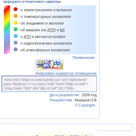
природного и техногенного характера
38
Польша
3,1
1
- о землетрясениях и вулканах
39
Бангладеш
3,0
1
- о температурных аномалиях
40
Франция
3,0
1
- об эпидемиях и экологии
- об авариях (не
ДТП
) и
КИ
- о
ДТП
и автокатастрофах
- о гидрологических аномалиях
- об атмосферных аномалиях
Применение...
Информер-индикатор оповещения:
<link href="//idp-cs.net/css/info.css" rel="stylesheet"
type="text/css" /><a class="info" href="//idp-cs.net/">
<img class="info" alt="idp-cs.net" src="//idp-
cs.net/pix/idpinfok_sm.gif" width=88 height=31 /></a>
Дата разработки:
2009 год.
Разработчик:
Макаров О.В.
© Copyright...