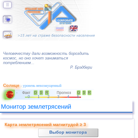
☰
Человечеству дали возможность бороздить
космос, но оно хочет заниматься
потреблением...
Р. Брэдбери
Солнце
- уровень невозмущенный
Факт
G
S
R
Прогноз
G
S
R
-
0
1
2
3
4
5
Монитор землетрясений
Карта землетрясений магнитудой ≥ 3
Выбор монитора