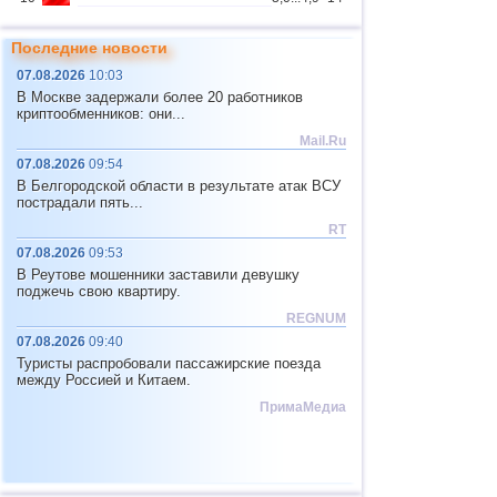
Чеченская
3
3,6
1
Республика
Последние новости
Республика
4
3,3
1
07.08.2026
10:03
Северная Осетия
В Москве задержали более 20 работников
11
США
3,1...4,9
16
криптообменников: они...
Mail.Ru
12
Тонга
4,6
2
07.08.2026
09:54
13
Аргентина
3,1...4,5
10
В Белгородской области в результате атак ВСУ
пострадали пять...
14
Мексика
3,0...4,4
52
RT
15
Гондурас
4,4
1
07.08.2026
09:53
В Реутове мошенники заставили девушку
16
Колумбия
4,3
1
поджечь свою квартиру.
17
Чили
3,1...4,2
22
REGNUM
07.08.2026
09:40
18
Мьянма
3,1...4,2
5
Туристы распробовали пассажирские поезда
19
Индийский океан (юг)
4,2
1
между Россией и Китаем.
ПримаМедиа
20
Панама
4,2
1
21
Никарагуа
4,1
1
22
Гватемала
3,6...4,0
3