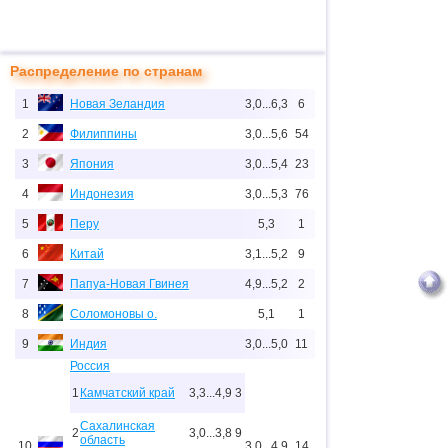
Распределение по странам
1
Новая Зеландия
3,0...6,3
6
2
Филиппины
3,0...5,6
54
3
Япония
3,0...5,4
23
4
Индонезия
3,0...5,3
76
5
Перу
5,3
1
6
Китай
3,1...5,2
9
7
Папуа-Новая Гвинея
4,9...5,2
2
8
Соломоновы о.
5,1
1
9
Индия
3,0...5,0
11
Россия
1
Камчатский край
3,3...4,9
3
Сахалинская
2
3,0...3,8
9
область
10
3,0...4,9
14