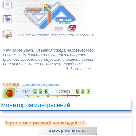
☰
Чем более увеличивается сфера человеческого
опыта, тем больше в науке накапливается
фактов, свидетельствующих о влиянии среды
на личность, на ее развитие и поведение.
А. Чижевский
Солнце
- уровень невозмущенный
Факт
G
S
R
Прогноз
G
S
R
-
0
1
2
3
4
5
Монитор землетрясений
Карта землетрясений магнитудой ≥ 3
Выбор монитора