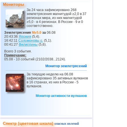
Мониторы
22
Иран
4,2
1
За 24 часа зафиксировано 268
землетрясения магнитудой ≥2,0 в 37
23
Никарагуа
3,1...4,1
4
регионах мира, из них магнитудой
≥5,0 - в 4 регионах. В России - 9 и 0
24
Перу
4,1
1
соответственно.
25
Коста-Рика
3,1...4,0
10
Землетрясения
M≥5.0
за
06.08
20:43:36
Япония
(5,4).
26
Аргентина
3,0...3,9
8
16:42:11
Соломоновы о.
(5,1).
00:41:27
Филиппины
(5,6).
27
Эквадор
3,0...3,9
3
Всего 3 события.
Примечание:
28
Карибское море
3,8
1
05.08 - 10 событий (2102/2038...2124).
29
Греция
3,0...3,7
6
Монитор землетрясений
30
о.Виргинии (США)
За текущую неделю на 06.08
3,2...3,7
3
зафиксировано 35 активных вулканов
в 16 странах, из них в России - 5
31
Турция
3,5...3,7
2
вулканов.
32
Норвегия
3,7
1
Монитор активности вулканов
33
Сент-Винсент и Гренадины
3,5
1
34
Венесуэла
3,5
1
35
Боливия
3,0...3,4
4
Спектр (цветовая шкала)
опасных явлений
36
Румыния
3,4
1