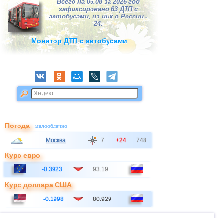
Всего на 06.08 за 2026 год
зафиксировано 63
ДТП
с
автобусами, из них в России -
24.
Монитор
ДТП
с автобусами
Погода
- малооблачно
Москва
7
+24
748
Курс евро
-0.3923
93.19
Курс доллара США
-0.1998
80.929