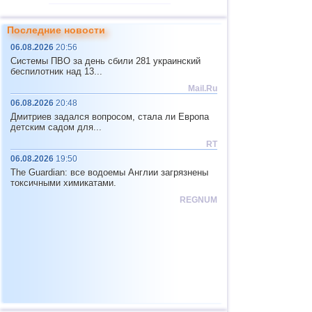
10
Республика
3,0...4,8
19
3
3,7
1
Бурятия
Последние новости
Чеченская
4
3,6
1
06.08.2026
20:56
Республика
Системы ПВО за день сбили 281 украинский
Республика
беспилотник над 13...
5
3,3
1
Северная Осетия
Mail.Ru
11
Мьянма
3,1...4,8
3
06.08.2026
20:48
Дмитриев задался вопросом, стала ли Европа
12
Фиджи
4,7
1
детским садом для...
13
Тонга
4,6
2
RT
Юж. Джорджия и Сандвичевы
06.08.2026
19:50
14
4,6
1
о.
The Guardian: все водоемы Англии загрязнены
15
Мексика
3,0...4,4
49
токсичными химикатами.
REGNUM
16
Гондурас
4,4
1
17
Китай
3,2...4,3
8
18
Гватемала
3,6...4,3
3
19
Колумбия
4,3
1
20
Чили
3,1...4,2
18
21
Индийский океан (юг)
4,2
1