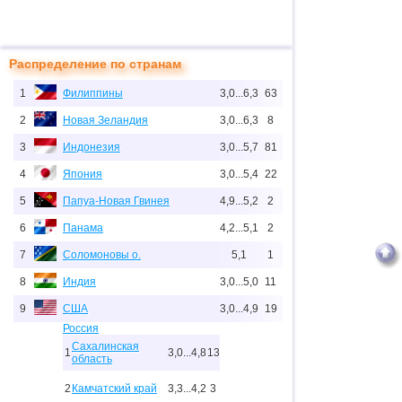
Распределение по странам
1
Филиппины
3,0...6,3
63
2
Новая Зеландия
3,0...6,3
8
3
Индонезия
3,0...5,7
81
4
Япония
3,0...5,4
22
5
Папуа-Новая Гвинея
4,9...5,2
2
6
Панама
4,2...5,1
2
7
Соломоновы о.
5,1
1
8
Индия
3,0...5,0
11
9
США
3,0...4,9
19
Россия
Сахалинская
1
3,0...4,8
13
область
2
Камчатский край
3,3...4,2
3