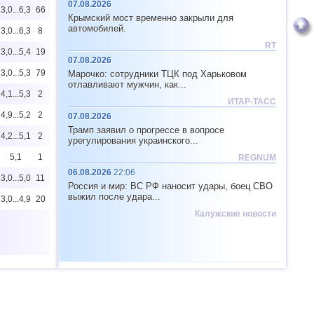
07.08.2026
3,0...6,3
66
Крымский мост временно закрыли для
автомобилей.
3,0...6,3
8
RT
3,0...5,4
19
07.08.2026
3,0...5,3
79
Марочко: сотрудники ТЦК под Харьковом
отлавливают мужчин, как...
4,1...5,3
2
ИТАР-ТАСС
4,9...5,2
2
07.08.2026
Трамп заявил о прогрессе в вопросе
4,2...5,1
2
урегулирования украинского...
5,1
1
REGNUM
06.08.2026
22:06
3,0...5,0
11
Россия и мир: ВС РФ наносит удары, боец СВО
выжил после удара...
3,0...4,9
20
Калужские новости
2
3,0...4,9
19