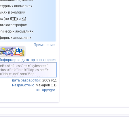
11
Фиджи
ратурных аномалиях
12
Мексика
миях и экологии
Юж. Джорджия и Сандвичевы
ях (не
ДТП
) и
КИ
13
о.
втокатастрофах
14
США
огических аномалиях
15
Гондурас
сферных аномалиях
Применение...
16
Италия
17
Гватемала
Информер-индикатор оповещения:
18
Иран
net/css/info.css" rel="stylesheet"
class="info" href="//idp-cs.net/">
19
Индийский океан (юг)
="idp-cs.net" src="//idp-
sm.gif" width=88 height=31 /></a>
Дата разработки:
2009 год.
20
Китай
Разработчик:
Макаров О.В.
21
Монголия
© Copyright...
22
Перу
23
Коста-Рика
24
Таджикистан
25
Чили