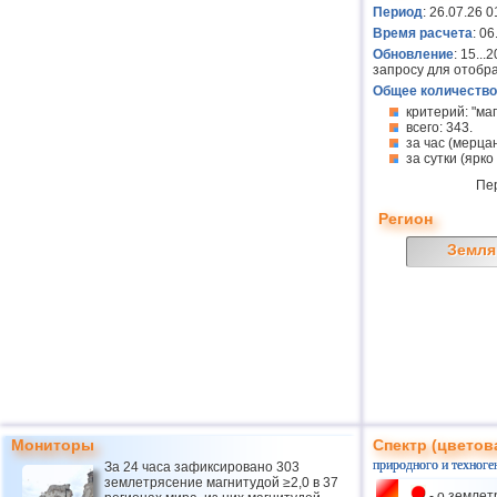
Период
: 26.07.26 0
Время расчета
: 0
Обновление
: 15..
запросу для отобр
Общее количество
критерий: "ма
всего: 343.
за час (мерцан
за сутки (ярко
Пе
Регион
Земля
Мониторы
Спектр (цветов
природного и техноге
За 24 часа зафиксировано 303
землетрясение магнитудой ≥2,0 в 37
- о землет