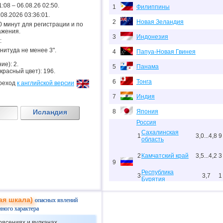
1:08 – 06.08.26 02:50.
1
Филиппины
6.08.2026 03:36:01.
2
Новая Зеландия
.20 минут для регистрации и по
ажения.
3
Индонезия
:
гнитуда не менее 3".
4
Папуа-Новая Гвинея
ие): 2.
5
Панама
 красный цвет): 196.
6
Тонга
реход
к английской версии
7
Индия
Исландия
8
Япония
Россия
Сахалинская
1
3,0...4,8
9
область
2
Камчатский край
3,5...4,2
3
9
Республика
3
3,7
1
Бурятия
Чеченская
4
3,6
1
ая шкала)
Республика
опасных явлений
нного характера
10
Мьянма
рясениях и вулканах