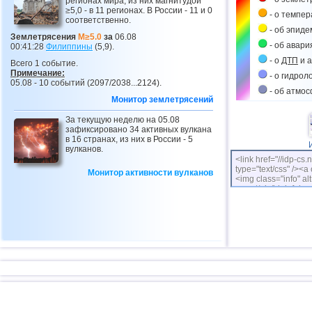
регионах мира, из них магнитудой
≥5,0 - в 11 регионах. В России - 11 и 0
- о темпе
соответственно.
- об эпиде
Землетрясения
M≥5.0
за
06.08
- об авари
00:41:28
Филиппины
(5,9).
- о
ДТП
и а
Всего 1 событие.
Примечание:
- о гидрол
05.08 - 10 событий (2097/2038...2124).
- об атмо
Монитор землетрясений
За текущую неделю на 05.08
зафиксировано 34 активных вулкана
в 16 странах, из них в России - 5
вулканов.
<link href="//idp-cs.
type="text/css" /><a 
Монитор активности вулканов
<img class="info" alt
cs.net/pix/idpinfok_