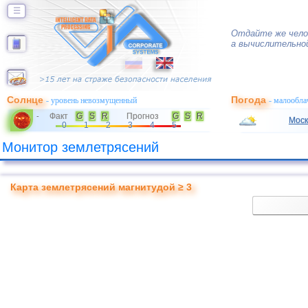
☰
Отдайте же челов
а вычислительно
Солнце
Погода
- уровень невозмущенный
- малообла
Факт
G
S
R
Прогноз
G
S
R
-
Моск
0
1
2
3
4
5
Монитор землетрясений
Карта землетрясений магнитудой ≥ 3