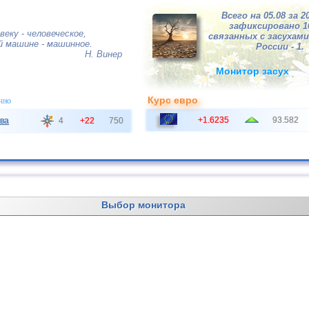
Всего на 05.08 за 2
зафиксировано 
еку - человеческое,
связанных с засухами,
й машине - машинное.
России - 1.
Н. Винер
Монитор засух
Курс евро
чно
+1.6235
93.582
ва
4
+22
750
Выбор монитора