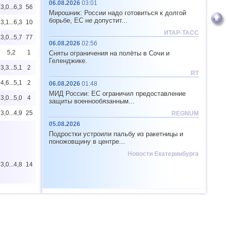
06.08.2026
03:01
3,0...6,3
56
Мирошник: России надо готовиться к долгой
борьбе, ЕС не допустит...
3,1...6,3
10
ИТАР-ТАСС
3,0...5,7
77
06.08.2026
02:56
5,2
1
Сняты ограничения на полёты в Сочи и
Геленджике.
3,3...5,1
2
RT
4,6...5,1
2
06.08.2026
01:48
МИД России: ЕС ограничил предоставление
3,0...5,0
4
защиты военнообязанным...
3,0...4,9
25
REGNUM
05.08.2026
Подростки устроили пальбу из ракетницы и
поножовщину в центре...
Новости Екатеринбурга
3,0...4,8
14
3,1...4,8
5