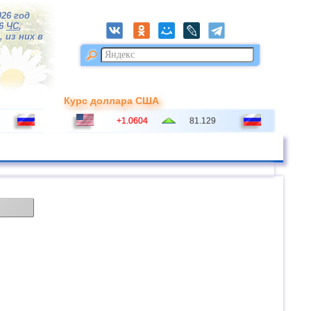
026 год
16
ЧС
,
 из них в
Курс доллара США
+1.0604
81.129