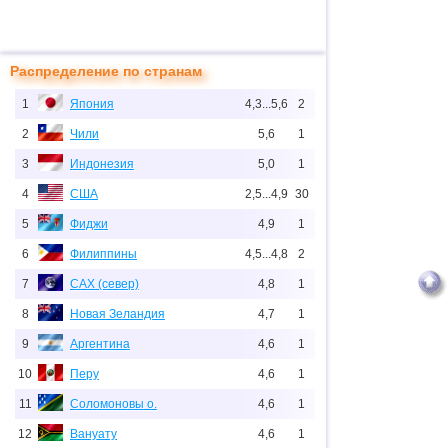
Распределение по странам
1
Япония
4,3...5,6
2
2
Чили
5,6
1
3
Индонезия
5,0
1
4
США
2,5...4,9
30
5
Фиджи
4,9
1
6
Филиппины
4,5...4,8
2
7
САХ (север)
4,8
1
8
Новая Зеландия
4,7
1
9
Аргентина
4,6
1
10
Перу
4,6
1
11
Соломоновы о.
4,6
1
12
Вануату
4,6
1