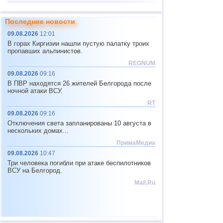
13
Турция
4,4
1
Последние новости
14
Иран
4,3
1
09.08.2026
12:01
15
о.Виргинии (США)
3,4
1
В горах Киргизии нашли пустую палатку троих
пропавших альпинистов.
16
Пуэрто-Рико
2,6...3,2
2
REGNUM
17
Исландия
2,6
1
09.08.2026
09:16
В ПВР находятся 26 жителей Белгорода после
ночной атаки ВСУ.
RT
09.08.2026
09:16
Отключения света запланированы 10 августа в
нескольких домах...
ПримаМедиа
09.08.2026
10:47
Три человека погибли при атаке беспилотников
ВСУ на Белгород.
Mail.Ru