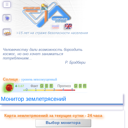
☰
Человечеству дали возможность бороздить
космос, но оно хочет заниматься
потреблением...
Р. Брэдбери
Солнце
- уровень невозмущенный
Факт
G
S
R
Прогноз
G
S
R
4
-
0.67
0
1
2
3
4
5
Монитор землетрясений
Карта землетрясений за текущие сутки - 24 часа
Выбор монитора