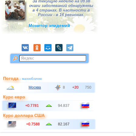
За текущую неделю на 09.08
очаги заболеваний обнаружены
в 4 странах. В частности в
России - в 14 регионах.
Монитор эпидемий
Погода
- малооблачно
Москва
8
+20
750
Курс евро
+0.7781
94.837
Курс доллара США
+0.7588
82.167