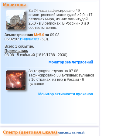
Мониторы
За 24 часа зафиксировано 49
землетрясений магнитудой ≥2,0 в 17
регионах мира, из них магнитудой
≥5,0 - в 3 регионах. В России - 0 и 0
соответственно.
Землетрясения
M≥5.0
за
09.08
06:02:07
Индонезия
(5,0).
Всего 1 событие.
Примечание:
08.08 - 5 событий (1819/1788...2030).
Монитор землетрясений
За текущую неделю на 07.08
зафиксировано 38 активных вулканов
в 16 странах, из них в России - 6
вулканов.
Монитор активности вулканов
Спектр (цветовая шкала)
опасных явлений