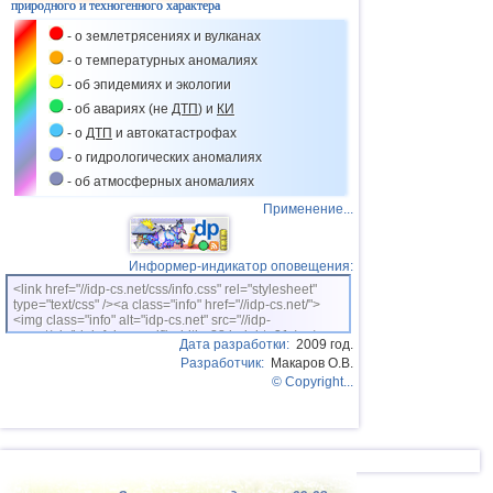
природного и техногенного характера
- о землетрясениях и вулканах
- о температурных аномалиях
- об эпидемиях и экологии
- об авариях (не
ДТП
) и
КИ
- о
ДТП
и автокатастрофах
- о гидрологических аномалиях
- об атмосферных аномалиях
Применение...
Информер-индикатор оповещения:
<link href="//idp-cs.net/css/info.css" rel="stylesheet"
type="text/css" /><a class="info" href="//idp-cs.net/">
<img class="info" alt="idp-cs.net" src="//idp-
cs.net/pix/idpinfok_sm.gif" width=88 height=31 /></a>
Дата разработки:
2009 год.
Разработчик:
Макаров О.В.
© Copyright...