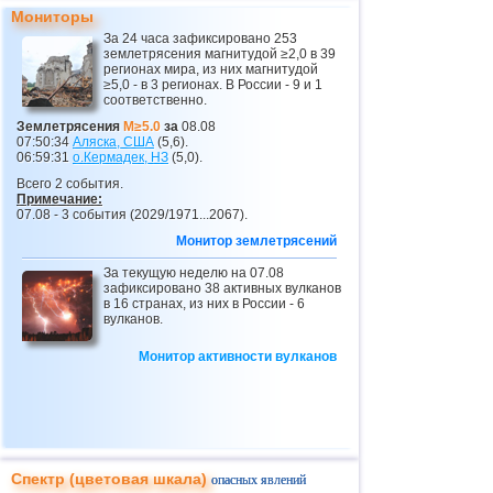
Мониторы
26
Турция
2,5...3,5
5
За 24 часа зафиксировано 253
землетрясения магнитудой ≥2,0 в 39
27
Австрия
3,5
1
регионах мира, из них магнитудой
≥5,0 - в 3 регионах. В России - 9 и 1
28
Боливия
3,4
1
соответственно.
29
ДР
3,4
1
Землетрясения
M≥5.0
за
08.08
07:50:34
Аляска, США
(5,6).
30
Коста-Рика
2,5...3,3
15
06:59:31
о.Кермадек,
НЗ
(5,0).
Всего 2 события.
31
Аргентина
2,6...3,3
7
Примечание:
07.08 - 3 события (2029/1971...2067).
32
Африка
3,3
1
Монитор землетрясений
33
Румыния
2,8...3,2
3
За текущую неделю на 07.08
34
Гватемала
зафиксировано 38 активных вулканов
3,1
1
в 16 странах, из них в России - 6
вулканов.
35
Мьянма
3,1
1
36
Гваделупа
3,0
1
Монитор активности вулканов
37
Франция
2,7
1
38
Пуэрто-Рико
2,7
1
39
Польша
2,6
1
Спектр (цветовая шкала)
опасных явлений