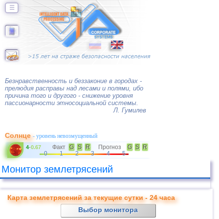
☰
Безнравственность и беззаконие в городах -
прелюдия расправы над лесами и полями, ибо
причина того и другого - снижение уровня
пассионарности этносоциальной системы.
Л. Гумилев
Солнце
- уровень невозмущенный
Факт
G
S
R
Прогноз
G
S
R
4
-
0.67
0
1
2
3
4
5
Монитор землетрясений
Карта землетрясений за текущие сутки - 24 часа
Выбор монитора