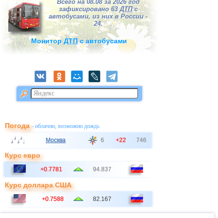
Всего на 08.08 за 2026 год
зафиксировано 63
ДТП
с
автобусами, из них в России -
24.
Монитор
ДТП
с автобусами
Погода
- облачно, возможно дождь
Москва
6
+22
746
Курс евро
+0.7781
94.837
Курс доллара США
+0.7588
82.167