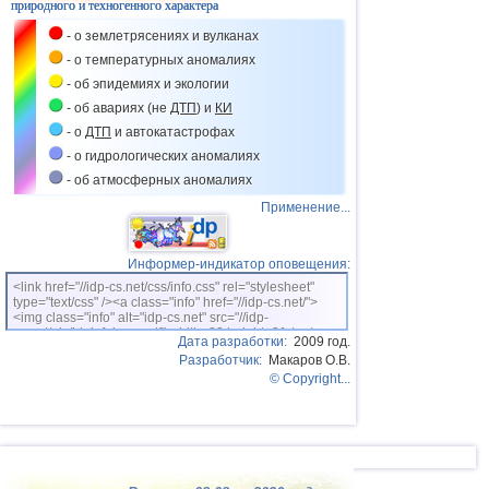
природного и техногенного характера
- о землетрясениях и вулканах
- о температурных аномалиях
- об эпидемиях и экологии
- об авариях (не
ДТП
) и
КИ
- о
ДТП
и автокатастрофах
- о гидрологических аномалиях
- об атмосферных аномалиях
Применение...
Информер-индикатор оповещения:
<link href="//idp-cs.net/css/info.css" rel="stylesheet"
type="text/css" /><a class="info" href="//idp-cs.net/">
<img class="info" alt="idp-cs.net" src="//idp-
cs.net/pix/idpinfok_sm.gif" width=88 height=31 /></a>
Дата разработки:
2009 год.
Разработчик:
Макаров О.В.
© Copyright...