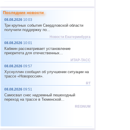
11
Чили
2,5...4,4
26
Последние новости
12
Япония
2,5...4,4
11
08.08.2026
10:03
13
Греция
2,7...4,4
4
Три крупных события Свердловской области
получили поддержку по...
14
о.Шпицберген и Ян-Майен
4,4
1
Новости Екатеринбурга
15
Тонга
4,4
1
08.08.2026
10:01
Кабмин рассматривает установление
16
Мексика
3,0...4,3
30
приоритета для отечественных...
17
Фиджи
4,2...4,3
2
ИТАР-ТАСС
08.08.2026
09:57
18
Мадагаскар
4,3
1
Хуснуллин сообщил об улучшении ситуации на
19
Непал
4,0
1
трассе «Новороссия».
RT
20
Никарагуа
3,0...3,8
2
08.08.2026
09:51
21
Центральная Америка
3,8
1
Самосвал снес надземный пешеходный
переход на трассе в Тюменской...
22
Бутан
3,8
1
REGNUM
23
Эквадор
3,5...3,7
2
24
Сальвадор
2,9...3,6
3
25
Венесуэла
3,6
1