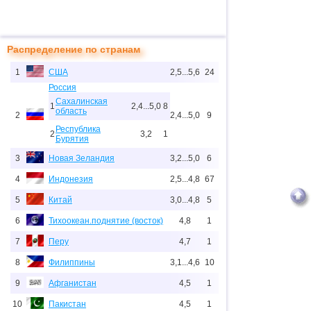
Распределение по странам
1
США
2,5...5,6
24
Россия
Сахалинская
1
2,4...5,0
8
область
2
2,4...5,0
9
Республика
2
3,2
1
Бурятия
3
Новая Зеландия
3,2...5,0
6
4
Индонезия
2,5...4,8
67
5
Китай
3,0...4,8
5
6
Тихоокеан.поднятие (восток)
4,8
1
7
Перу
4,7
1
8
Филиппины
3,1...4,6
10
9
Афганистан
4,5
1
10
Пакистан
4,5
1