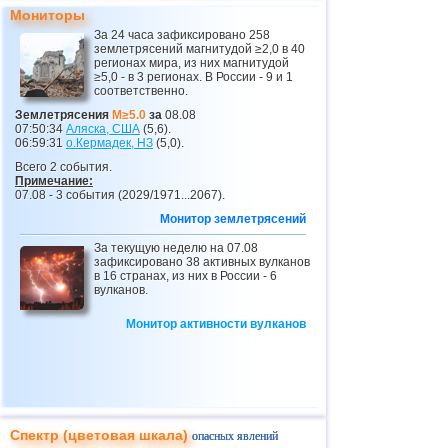
Мониторы
26
Турция
2,5...3,5
5
За 24 часа зафиксировано 258
землетрясений магнитудой ≥2,0 в 40
27
Австрия
3,5
1
регионах мира, из них магнитудой
≥5,0 - в 3 регионах. В России - 9 и 1
28
ДР
3,2...3,4
2
соответственно.
29
Боливия
3,4
1
Землетрясения
M≥5.0
за
08.08
07:50:34
Аляска, США
(5,6).
30
Коста-Рика
2,5...3,3
15
06:59:31
о.Кермадек,
НЗ
(5,0).
Всего 2 события.
31
Аргентина
2,6...3,3
7
Примечание:
07.08 - 3 события (2029/1971...2067).
32
Африка
3,3
1
Монитор землетрясений
33
Румыния
2,8...3,2
3
За текущую неделю на 07.08
34
Гватемала
зафиксировано 38 активных вулканов
3,1
1
в 16 странах, из них в России - 6
вулканов.
35
Мьянма
3,1
1
36
Гваделупа
3,0
1
Монитор активности вулканов
37
Франция
2,7
1
38
Пуэрто-Рико
2,7
1
39
Хорватия
2,6
1
Спектр (цветовая шкала)
опасных явлений
40
Польша
2,6
1