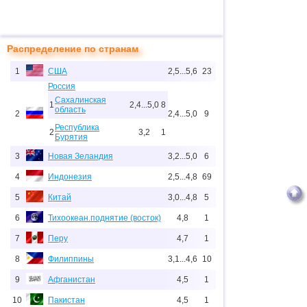
Распределение по странам
1
США
2,5...5,6
23
Россия
Сахалинская
1
2,4...5,0
8
область
2
2,4...5,0
9
Республика
2
3,2
1
Бурятия
3
Новая Зеландия
3,2...5,0
6
4
Индонезия
2,5...4,8
69
5
Китай
3,0...4,8
5
6
Тихоокеан.поднятие (восток)
4,8
1
7
Перу
4,7
1
8
Филиппины
3,1...4,6
10
9
Афганистан
4,5
1
10
Пакистан
4,5
1