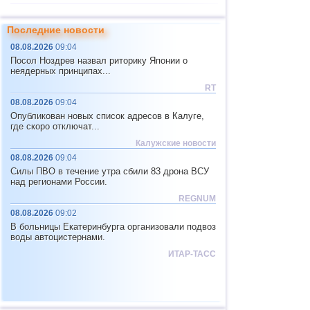
11
Чили
2,5...4,4
28
Последние новости
12
Япония
2,5...4,4
11
08.08.2026
09:04
13
Греция
2,7...4,4
4
Посол Ноздрев назвал риторику Японии о
неядерных принципах...
14
о.Шпицберген и Ян-Майен
4,4
1
RT
15
Тонга
4,4
1
08.08.2026
09:04
Опубликован новых список адресов в Калуге,
16
Мексика
3,0...4,3
30
где скоро отключат...
17
Фиджи
4,2...4,3
2
Калужские новости
08.08.2026
09:04
18
Мадагаскар
4,3
1
Силы ПВО в течение утра сбили 83 дрона ВСУ
19
Непал
4,0
1
над регионами России.
REGNUM
20
Никарагуа
3,0...3,8
2
08.08.2026
09:02
21
Центральная Америка
3,8
1
В больницы Екатеринбурга организовали подвоз
воды автоцистернами.
22
Бутан
3,8
1
ИТАР-ТАСС
23
Эквадор
3,5...3,7
2
24
Сальвадор
2,9...3,6
3
25
Венесуэла
3,6
1