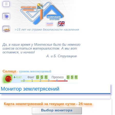
☰
Да, в наше время у Монтескье было бы немного
шансов остаться материалистом. А мы вот
остаемся, и ничего!
А. и Б. Стругацкие
Солнце
- уровень невозмущенный
Факт
G
S
R
Прогноз
G
S
R
4
-
0.67
0
1
2
3
4
5
Монитор землетрясений
Карта землетрясений за текущие сутки - 24 часа
Выбор монитора