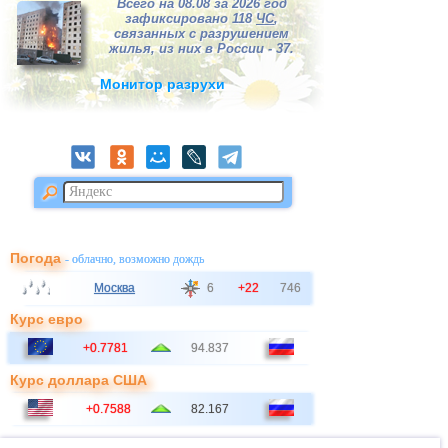
Всего на 08.08 за 2026 год
зафиксировано 118
ЧС
,
связанных с разрушением
жилья, из них в России - 37.
Монитор разрухи
Погода
- облачно, возможно дождь
Москва
6
+22
746
Курс евро
+0.7781
94.837
Курс доллара США
+0.7588
82.167