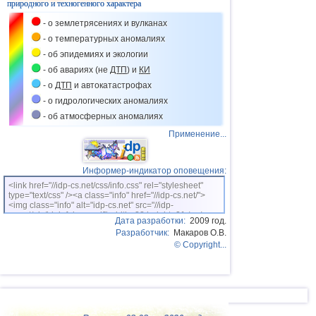
природного и техногенного характера
- о землетрясениях и вулканах
- о температурных аномалиях
- об эпидемиях и экологии
- об авариях (не
ДТП
) и
КИ
- о
ДТП
и автокатастрофах
- о гидрологических аномалиях
- об атмосферных аномалиях
Применение...
Информер-индикатор оповещения:
<link href="//idp-cs.net/css/info.css" rel="stylesheet"
type="text/css" /><a class="info" href="//idp-cs.net/">
<img class="info" alt="idp-cs.net" src="//idp-
cs.net/pix/idpinfok_sm.gif" width=88 height=31 /></a>
Дата разработки:
2009 год.
Разработчик:
Макаров О.В.
© Copyright...