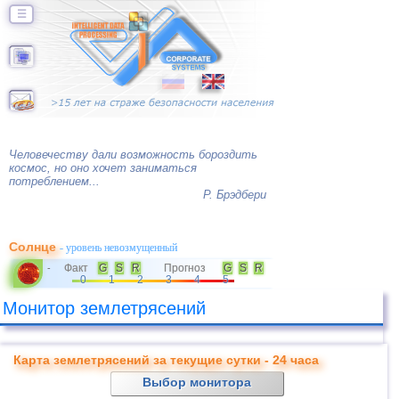
☰
Человечеству дали возможность бороздить
космос, но оно хочет заниматься
потреблением...
Р. Брэдбери
Солнце
- уровень невозмущенный
Факт
G
S
R
Прогноз
G
S
R
-
0
1
2
3
4
5
Монитор землетрясений
Карта землетрясений за текущие сутки - 24 часа
Выбор монитора