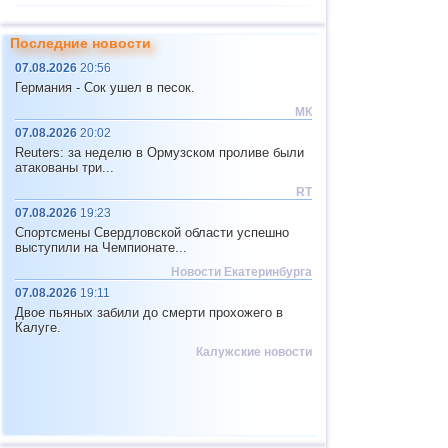
11
о.Шпицберген и Ян-Майен
4,4
1
Последние новости
12
Тонга
4,4
1
07.08.2026
20:56
13
Чили
2,5...4,2
23
Германия - Сок ушел в песок.
14
Мьянма
3,1...4,2
3
МК
07.08.2026
20:02
15
США
2,5...4,1
14
Reuters: за неделю в Ормузском проливе были
атакованы три...
16
Гватемала
3,7
1
RT
17
Пуэрто-Рико
2,5...3,6
6
07.08.2026
19:23
18
Турция
2,5...3,5
4
Спортсмены Свердловской области успешно
выступили на Чемпионате...
19
Хорватия
2,6...3,5
2
Новости Екатеринбурга
20
Коста-Рика
2,6...3,4
7
07.08.2026
19:11
Двое пьяных забили до смерти прохожего в
21
ДР
3,2...3,4
2
Калуге.
22
Центральная Америка
3,4
1
Калужские новости
23
Боливия
3,4
1
24
Африка
3,3
1
25
Румыния
3,2
1