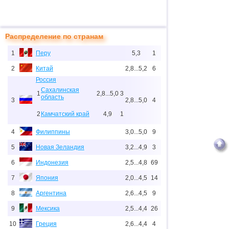
Распределение по странам
1
Перу
5,3
1
2
Китай
2,8...5,2
6
Россия
Сахалинская
1
2,8...5,0
3
область
3
2,8...5,0
4
2
Камчатский край
4,9
1
4
Филиппины
3,0...5,0
9
5
Новая Зеландия
3,2...4,9
3
6
Индонезия
2,5...4,8
69
7
Япония
2,0...4,5
14
8
Аргентина
2,6...4,5
9
9
Мексика
2,5...4,4
26
10
Греция
2,6...4,4
4