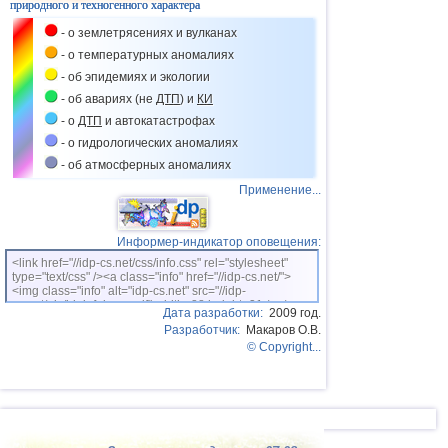
природного и техногенного характера
- о землетрясениях и вулканах
- о температурных аномалиях
- об эпидемиях и экологии
- об авариях (не
ДТП
) и
КИ
- о
ДТП
и автокатастрофах
- о гидрологических аномалиях
- об атмосферных аномалиях
Применение...
Информер-индикатор оповещения:
<link href="//idp-cs.net/css/info.css" rel="stylesheet"
type="text/css" /><a class="info" href="//idp-cs.net/">
<img class="info" alt="idp-cs.net" src="//idp-
cs.net/pix/idpinfok_sm.gif" width=88 height=31 /></a>
Дата разработки:
2009 год.
Разработчик:
Макаров О.В.
© Copyright...