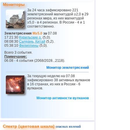
Мониторы
26
Никарагуа
2,6...2,9
2
За 24 часа зафиксировано 221
землетрясений магнитудой ≥2,0 в 29
27
Бангладеш
2,5...2,8
2
регионах мира, из них магнитудой
≥5,0 - в 4 регионах. В России - 4 и 1
28
Албания
2,6
1
соответственно.
29
Польша
2,6
1
Землетрясения
M≥5.0
за
07.08
17:21:30
Курильские о.
(5,0).
08:08:30
Сычуань, Китай
(5,2).
05:38:10
Филиппины
(5,0).
Всего 3 события.
Примечание:
06.08 - 4 события (2068/2028...2118).
Монитор землетрясений
За текущую неделю на 07.08
зафиксировано 38 активных вулканов
в 16 странах, из них в России - 6
вулканов.
Монитор активности вулканов
Спектр (цветовая шкала)
опасных явлений