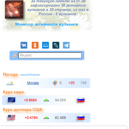
За текущую неделю на 07.08
зафиксировано 38 активных
вулканов в 16 странах, из них в
России - 6 вулканов.
Монитор активности вулканов
Погода
- малооблачно
Москва
9
+25
745
Курс евро
+0.8684
94.059
Курс доллара США
+0.4784
81.408