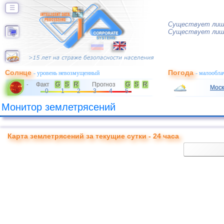
☰
Существует лишь 
Существует лишь
Солнце
Погода
- уровень невозмущенный
- малообла
Факт
G
S
R
Прогноз
G
S
R
-
Моск
0
1
2
3
4
5
Монитор землетрясений
Карта землетрясений за текущие сутки - 24 часа