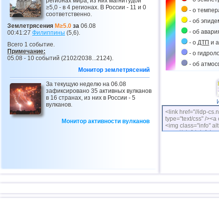
регионах мира, из них магнитудой
≥5,0 - в 4 регионах. В России - 11 и 0
- о темпе
соответственно.
- об эпиде
Землетрясения
M≥5.0
за
06.08
- об авари
00:41:27
Филиппины
(5,6).
- о
ДТП
и а
Всего 1 событие.
Примечание:
- о гидрол
05.08 - 10 событий (2102/2038...2124).
- об атмо
Монитор землетрясений
За текущую неделю на 06.08
зафиксировано 35 активных вулканов
в 16 странах, из них в России - 5
вулканов.
<link href="//idp-cs.
type="text/css" /><a 
Монитор активности вулканов
<img class="info" alt
cs.net/pix/idpinfok_