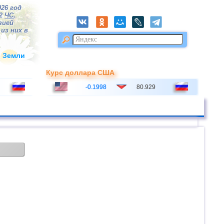
026 год
82
ЧС
,
зией
из них в
и Земли
Курс доллара США
-0.1998
80.929