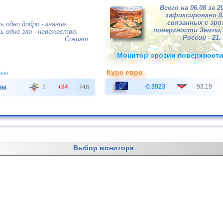
Всего на 06.08 за 2
зафиксировано 
связанных с эро
одно добро - знание.
поверхности Земли, 
 одно зло - невежество.
России - 21.
Сократ
Монитор эрозии поверхност
Курс евро
чно
-0.3923
93.19
ва
7
+24
748
Выбор монитора