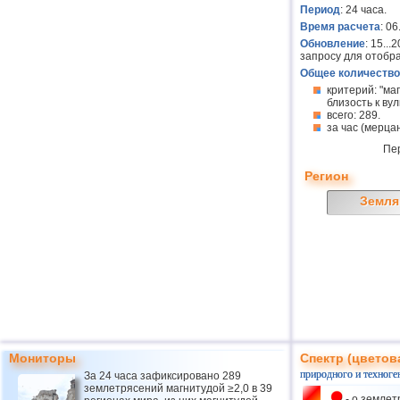
Период
: 24 часа.
Время расчета
: 0
Обновление
: 15..
запросу для отобр
Общее количество
критерий: "ма
близость к вулк
всего: 289.
за час (мерцан
Пе
Регион
Земля
Мониторы
Спектр (цветов
природного и техноге
За 24 часа зафиксировано 289
землетрясений магнитудой ≥2,0 в 39
- о землет