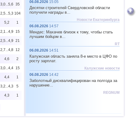
06.08.2026
15:05
3,0...5,6
35
Десятки строителей Свердловской области
получили награды в...
2,5...5,3
104
Новости Екатеринбурга
5,2
1
06.08.2026
14:57
2,1...4,9
15
Мендес: Махачев близок к тому, чтобы стать
лучшим бойцом в...
2,5...4,9
21
RT
2,7...4,8
12
06.08.2026
14:51
Калужская область заняла 8-е место в ЦФО по
4,6
2
росту зарплат.
3,0...4,4
15
Калужские новости
06.08.2026
14:42
4,4
1
Заболотный дисквалифицирован на полгода за
нарушение...
3,2...4,3
5
REGNUM
4,3
1
2,0...4,2
11
2,6...4,2
19