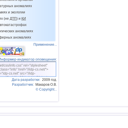
14
Панама
ратурных аномалиях
миях и экологии
15
Никарагуа
ях (не
ДТП
) и
КИ
16
Аргентина
втокатастрофах
огических аномалиях
17
Эквадор
сферных аномалиях
18
Карибское море
Применение...
19
Греция
20
Норвегия
Информер-индикатор оповещения:
net/css/info.css" rel="stylesheet"
21
Гватемала
class="info" href="//idp-cs.net/">
="idp-cs.net" src="//idp-
22
Сент-Винсент и Гренадины
sm.gif" width=88 height=31 /></a>
Дата разработки:
2009 год.
23
Венесуэла
Разработчик:
Макаров О.В.
© Copyright...
24
Боливия
25
Румыния
26
Сальвадор
27
Новая Зеландия
28
о.Виргинии (США)