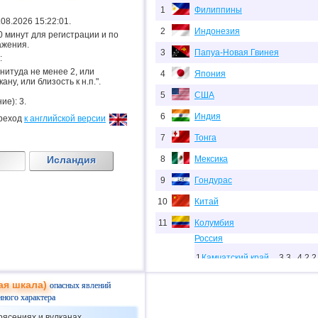
1
Филиппины
6.08.2026 15:22:01.
2
Индонезия
.20 минут для регистрации и по
ажения.
3
Папуа-Новая Гвинея
:
гнитуда не менее 2, или
4
Япония
ану, или близость к н.п.".
5
США
ие): 3.
6
Индия
реход
к английской версии
7
Тонга
Исландия
8
Мексика
9
Гондурас
10
Китай
11
Колумбия
Россия
1
Камчатский край
3,3...4,2
2
12
Сахалинская
ая шкала)
опасных явлений
2
2,0...3,8
9
область
нного характера
13
Чили
рясениях и вулканах