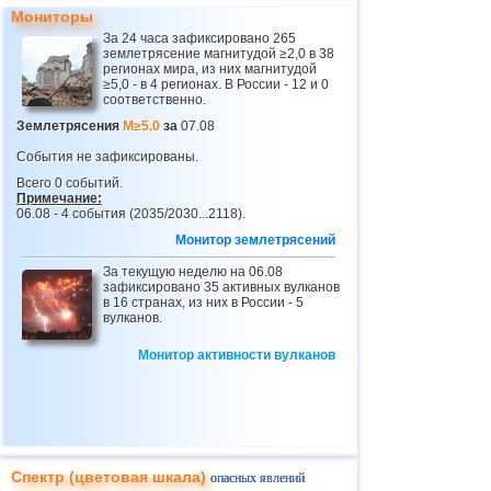
24
Боливия
3,0...3,4
3
Мониторы
25
Коста-Рика
3,1...3,4
2
За 24 часа зафиксировано 265
землетрясение магнитудой ≥2,0 в 38
26
Румыния
3,4
1
регионах мира, из них магнитудой
≥5,0 - в 4 регионах. В России - 12 и 0
соответственно.
27
Пуэрто-Рико
2,5...3,3
6
Землетрясения
M≥5.0
за
07.08
28
Эквадор
3,0...3,3
2
События не зафиксированы.
29
о.Виргинии (США)
3,2
1
Всего 0 событий.
Примечание:
30
Новая Зеландия
3,0...3,1
2
06.08 - 4 события (2035/2030...2118).
31
Франция
2,5...3,0
2
Монитор землетрясений
32
Сальвадор
2,7...2,9
2
За текущую неделю на 06.08
зафиксировано 35 активных вулканов
33
Италия
2,9
1
в 16 странах, из них в России - 5
вулканов.
34
Австралия
2,6
1
Монитор активности вулканов
35
SABAH
2,5
1
36
Ионическое море
2,5
1
37
Сирия
2,5
1
38
Черногория
2,5
1
Спектр (цветовая шкала)
опасных явлений