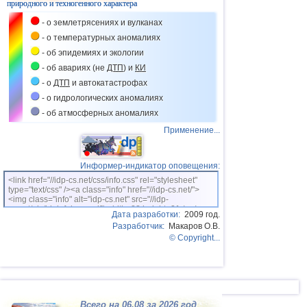
природного и техногенного характера
- о землетрясениях и вулканах
- о температурных аномалиях
- об эпидемиях и экологии
- об авариях (не
ДТП
) и
КИ
- о
ДТП
и автокатастрофах
- о гидрологических аномалиях
- об атмосферных аномалиях
Применение...
Информер-индикатор оповещения:
<link href="//idp-cs.net/css/info.css" rel="stylesheet"
type="text/css" /><a class="info" href="//idp-cs.net/">
<img class="info" alt="idp-cs.net" src="//idp-
cs.net/pix/idpinfok_sm.gif" width=88 height=31 /></a>
Дата разработки:
2009 год.
Разработчик:
Макаров О.В.
© Copyright...
Всего на 06.08 за 2026 год