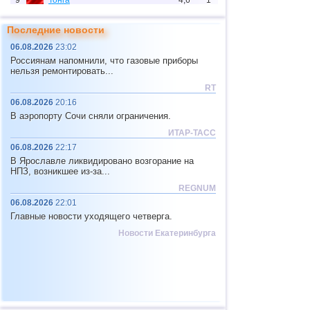
9
Тонга
4,6
1
10
Индонезия
2,5...4,4
78
Последние новости
11
Мексика
3,0...4,4
21
06.08.2026
23:02
Россиянам напомнили, что газовые приборы
12
Китай
3,2...4,3
5
нельзя ремонтировать...
13
Колумбия
4,3
1
RT
06.08.2026
20:16
14
Чили
2,6...4,2
20
В аэропорту Сочи сняли ограничения.
15
Мьянма
3,1...4,2
3
ИТАР-ТАСС
16
Панама
4,2
1
06.08.2026
22:17
В Ярославле ликвидировано возгорание на
17
Никарагуа
2,7...4,1
2
НПЗ, возникшее из-за...
18
Гватемала
3,6...4,0
2
REGNUM
06.08.2026
22:01
19
Аргентина
2,6...3,9
11
Главные новости уходящего четверга.
20
Греция
2,6...3,7
4
Новости Екатеринбурга
21
Норвегия
3,7
1
22
Турция
2,5...3,5
5
23
Сент-Винсент и Гренадины
3,5
1