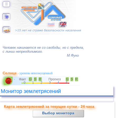
☰
Человек начинается не со свободы, но с предела,
с линии непреодолимого.
М.Фуко
Солнце
- уровень невозмущенный
Факт
G
S
R
Прогноз
G
S
R
-
0
1
2
3
4
5
Монитор землетрясений
Карта землетрясений за текущие сутки - 24 часа
Выбор монитора