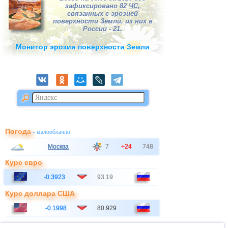
зафиксировано 82
ЧС
,
связанных с эрозией
поверхности Земли, из них в
России - 21.
Монитор эрозии поверхности Земли
Погода
- малооблачно
Москва
7
+24
748
Курс евро
-0.3923
93.19
Курс доллара США
-0.1998
80.929