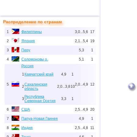
Распределение по странам
1
Филиппины
3,0...5,6
17
2
Япония
2,1...5,4
19
3
Перу
5,3
1
4
Соломоновы о.
5,1
1
Россия
1
Камчатский край
4,9
1
5
Сахалинская
2,0...4,9
12
2
2,0...3,8
10
область
Республика
3
3,3
1
Северная Осетия
6
США
2,5...4,9
20
7
Папуа-Новая Гвинея
4,9
1
8
Индия
2,5...4,8
11