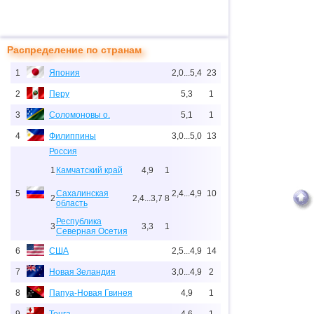
Распределение по странам
1
Япония
2,0...5,4
23
2
Перу
5,3
1
3
Соломоновы о.
5,1
1
4
Филиппины
3,0...5,0
13
Россия
1
Камчатский край
4,9
1
5
Сахалинская
2,4...4,9
10
2
2,4...3,7
8
область
Республика
3
3,3
1
Северная Осетия
6
США
2,5...4,9
14
7
Новая Зеландия
3,0...4,9
2
8
Папуа-Новая Гвинея
4,9
1