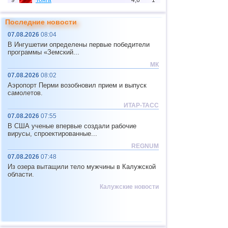
9
Тонга
4,6
1
10
Аргентина
2,6...4,5
12
Последние новости
11
Индонезия
2,5...4,4
69
07.08.2026
08:04
В Ингушетии определены первые победители
12
Мексика
2,5...4,4
27
программы «Земский...
13
Китай
2,8...4,3
4
МК
07.08.2026
08:02
14
Колумбия
4,3
1
Аэропорт Перми возобновил прием и выпуск
15
Чили
2,5...4,2
22
самолетов.
ИТАР-ТАСС
16
Индия
2,5...4,2
4
07.08.2026
07:55
17
Мьянма
3,1...4,2
3
В США ученые впервые создали рабочие
вирусы, спроектированные...
18
Панама
4,2
1
REGNUM
19
Гватемала
3,7...4,0
2
07.08.2026
07:48
Из озера вытащили тело мужчины в Калужской
20
Пуэрто-Рико
2,5...3,6
6
области.
21
Турция
2,5...3,5
4
Калужские новости
22
Хорватия
3,5
1
23
Коста-Рика
3,1...3,4
2