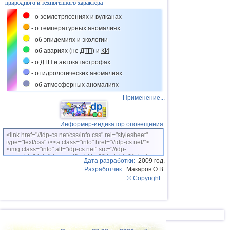
природного и техногенного характера
- о землетрясениях и вулканах
- о температурных аномалиях
- об эпидемиях и экологии
- об авариях (не
ДТП
) и
КИ
- о
ДТП
и автокатастрофах
- о гидрологических аномалиях
- об атмосферных аномалиях
Применение...
Информер-индикатор оповещения:
<link href="//idp-cs.net/css/info.css" rel="stylesheet"
type="text/css" /><a class="info" href="//idp-cs.net/">
<img class="info" alt="idp-cs.net" src="//idp-
cs.net/pix/idpinfok_sm.gif" width=88 height=31 /></a>
Дата разработки:
2009 год.
Разработчик:
Макаров О.В.
© Copyright...