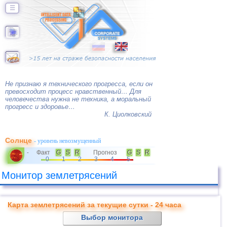
☰
Не признаю я технического прогресса, если он
превосходит процесс нравственный… Для
человечества нужна не техника, а моральный
прогресс и здоровье…
К. Циолковский
Солнце
- уровень невозмущенный
Факт
G
S
R
Прогноз
G
S
R
-
0
1
2
3
4
5
Монитор землетрясений
Карта землетрясений за текущие сутки - 24 часа
Выбор монитора