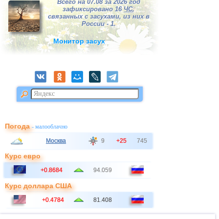
Всего на 07.08 за 2026 год
зафиксировано 16
ЧС
,
связанных с засухами, из них в
России - 1.
Монитор засух
Погода
- малооблачно
Москва
9
+25
745
Курс евро
+0.8684
94.059
Курс доллара США
+0.4784
81.408