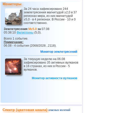
24
Центральная Америка
3,4
1
Мониторы
25
Румыния
3,4
1
За 24 часа зафиксировано 244
землетрясения магнитудой ≥2,0 в 37
26
Греция
2,6...3,3
3
регионах мира, из них магнитудой
≥5,0 - в 4 регионах. В России - 10 и 0
соответственно.
27
о.Виргинии (США)
3,2
1
Землетрясения
M≥5.0
за
07.08
28
Франция
2,5...3,0
2
05:38:10
Филиппины
(5,0).
29
Боливия
3,0
1
Всего 1 событие.
Примечание:
06.08 - 4 события (2068/2028...2118).
30
Эквадор
3,0
1
Монитор землетрясений
31
Никарагуа
2,6...2,9
3
За текущую неделю на 06.08
32
Бангладеш
2,5...2,8
2
зафиксировано 35 активных вулканов
в 16 странах, из них в России - 5
33
Сальвадор
2,7
1
вулканов.
34
Албания
2,6
1
Монитор активности вулканов
35
Австралия
2,6
1
36
SABAH
2,5
1
37
Сирия
2,5
1
Спектр (цветовая шкала)
опасных явлений