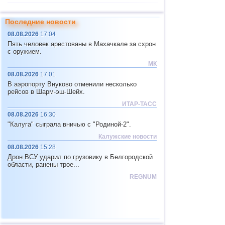
11
Индонезия
2,5...4,5
47
Последние новости
12
Пакистан
4,5
1
08.08.2026
17:04
13
Япония
2,5...4,4
8
Пять человек арестованы в Махачкале за схрон
с оружием.
14
Мексика
3,1...4,3
20
МК
15
Фиджи
4,2...4,3
2
08.08.2026
17:01
В аэропорту Внуково отменили несколько
16
Мадагаскар
4,3
1
рейсов в Шарм-эш-Шейх.
17
Непал
4,0
1
ИТАР-ТАСС
08.08.2026
16:30
18
Никарагуа
3,0...3,8
2
"Калуга" сыграла вничью с "Родиной-2".
19
Бутан
3,8
1
Калужские новости
20
Эквадор
3,5...3,7
2
08.08.2026
15:28
Дрон ВСУ ударил по грузовику в Белгородской
21
Сальвадор
2,9...3,6
3
области, ранены трое...
22
Венесуэла
3,6
1
REGNUM
23
Австрия
3,5
1
24
Коста-Рика
2,5...3,3
13
25
Пуэрто-Рико
2,7...3,2
2