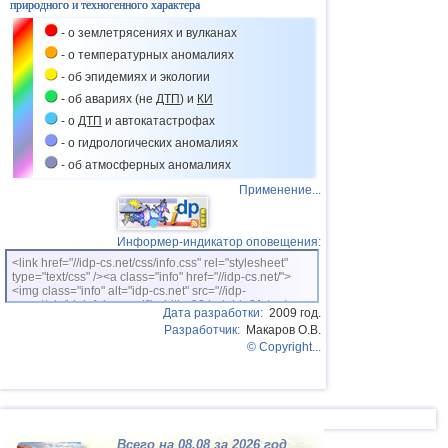
природного и техногенного характера
- о землетрясениях и вулканах
- о температурных аномалиях
- об эпидемиях и экологии
- об авариях (не
ДТП
) и
КИ
- о
ДТП
и автокатастрофах
- о гидрологических аномалиях
- об атмосферных аномалиях
Применение...
Информер-индикатор оповещения:
<link href="//idp-cs.net/css/info.css" rel="stylesheet"
type="text/css" /><a class="info" href="//idp-cs.net/">
<img class="info" alt="idp-cs.net" src="//idp-
cs.net/pix/idpinfok_sm.gif" width=88 height=31 /></a>
Дата разработки:
2009 год.
Разработчик:
Макаров О.В.
© Copyright...
Всего на 08.08 за 2026 год