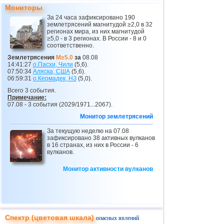
Мониторы
26
Гватемала
3,1
1
За 24 часа зафиксировано 190
землетрясений магнитудой ≥2,0 в 32
27
Мьянма
3,1
1
регионах мира, из них магнитудой
≥5,0 - в 3 регионах. В России - 8 и 0
28
Гваделупа
3,0
1
соответственно.
29
Греция
3,0
1
Землетрясения
M≥5.0
за
08.08
14:41:27
о.Пасхи, Чили
(5,6).
30
Турция
2,5...2,8
3
07:50:34
Аляска, США
(5,6).
06:59:31
о.Кермадек,
НЗ
(5,0).
31
Румыния
2,8
2
Всего 3 события.
Примечание:
32
Франция
2,7
1
07.08 - 3 события (2029/1971...2067).
Монитор землетрясений
За текущую неделю на 07.08
зафиксировано 38 активных вулканов
в 16 странах, из них в России - 6
вулканов.
Монитор активности вулканов
Спектр (цветовая шкала)
опасных явлений