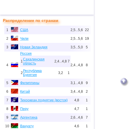
Распределение по странам
1
США
2,5...5,6
22
2
Чили
2,5...5,6
19
3
Новая Зеландия
3,5...5,0
5
Россия
Сахалинская
1
2,4...4,8
7
область
4
2,4...4,8
8
Республика
2
3,2
1
Бурятия
5
Филиппины
3,1...4,8
9
6
Китай
3,4...4,8
2
7
Тихоокеан.поднятие (восток)
4,8
1
8
Перу
4,7
1
9
Аргентина
2,6...4,6
7
10
Вануату
4,6
1