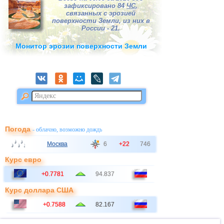
зафиксировано 84
ЧС
,
связанных с эрозией
поверхности Земли, из них в
России - 21.
Монитор эрозии поверхности Земли
Погода
- облачно, возможно дождь
Москва
6
+22
746
Курс евро
+0.7781
94.837
Курс доллара США
+0.7588
82.167