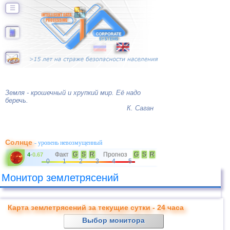
☰
Земля - крошечный и хрупкий мир. Её надо
беречь.
К. Саган
Солнце
- уровень невозмущенный
Факт
G
S
R
Прогноз
G
S
R
4
-
0.67
0
1
2
3
4
5
Монитор землетрясений
Карта землетрясений за текущие сутки - 24 часа
Выбор монитора