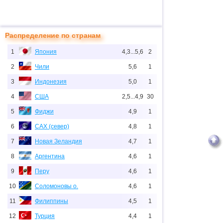
Распределение по странам
1
Япония
4,3...5,6
2
2
Чили
5,6
1
3
Индонезия
5,0
1
4
США
2,5...4,9
30
5
Фиджи
4,9
1
6
САХ (север)
4,8
1
7
Новая Зеландия
4,7
1
8
Аргентина
4,6
1
9
Перу
4,6
1
10
Соломоновы о.
4,6
1
11
Филиппины
4,5
1
12
Турция
4,4
1