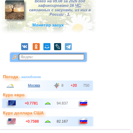
Всего на 09.08 за 2026 год
зафиксировано 16
ЧС
,
связанных с засухами, из них в
России - 1.
Монитор засух
Погода
- малооблачно
Москва
8
+20
750
Курс евро
+0.7781
94.837
Курс доллара США
+0.7588
82.167