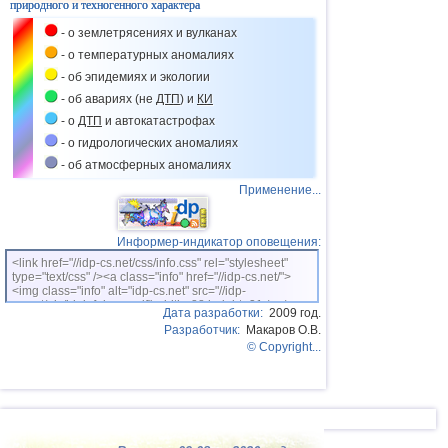
природного и техногенного характера
- о землетрясениях и вулканах
- о температурных аномалиях
- об эпидемиях и экологии
- об авариях (не
ДТП
) и
КИ
- о
ДТП
и автокатастрофах
- о гидрологических аномалиях
- об атмосферных аномалиях
Применение...
Информер-индикатор оповещения:
<link href="//idp-cs.net/css/info.css" rel="stylesheet"
type="text/css" /><a class="info" href="//idp-cs.net/">
<img class="info" alt="idp-cs.net" src="//idp-
cs.net/pix/idpinfok_sm.gif" width=88 height=31 /></a>
Дата разработки:
2009 год.
Разработчик:
Макаров О.В.
© Copyright...