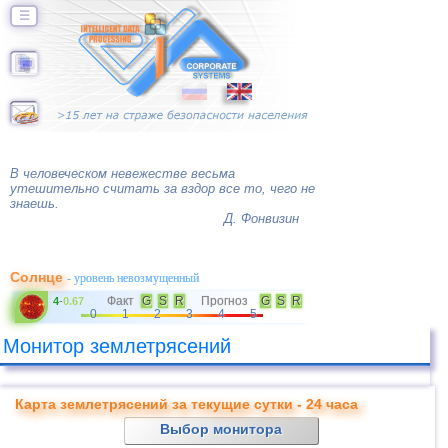
☰
В человеческом невежестве весьма
утешительно считать за вздор все то, чего не
знаешь.
Д. Фонвизин
Солнце
- уровень невозмущенный
Факт
G
S
R
Прогноз
G
S
R
4
-
0.67
0
1
2
3
4
5
Монитор землетрясений
Карта землетрясений за текущие сутки - 24 часа
Выбор монитора