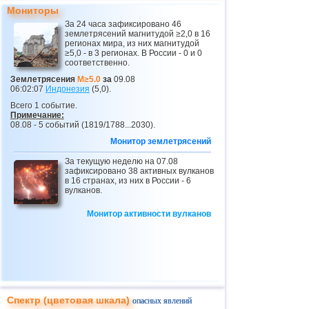
Мониторы
За 24 часа зафиксировано 46
землетрясений магнитудой ≥2,0 в 16
регионах мира, из них магнитудой
≥5,0 - в 3 регионах. В России - 0 и 0
соответственно.
Землетрясения
M≥5.0
за
09.08
06:02:07
Индонезия
(5,0).
Всего 1 событие.
Примечание:
08.08 - 5 событий (1819/1788...2030).
Монитор землетрясений
За текущую неделю на 07.08
зафиксировано 38 активных вулканов
в 16 странах, из них в России - 6
вулканов.
Монитор активности вулканов
Спектр (цветовая шкала)
опасных явлений