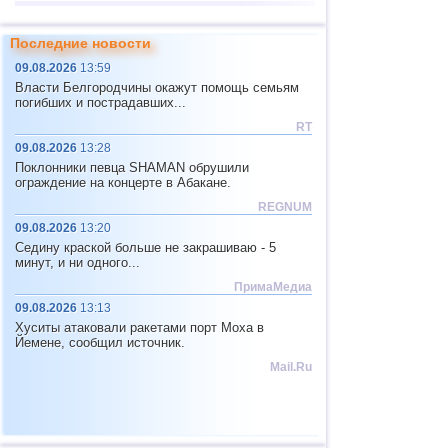
13
Иран
4,3
1
Последние новости
14
о.Виргинии (США)
3,4
1
09.08.2026
13:59
15
Исландия
2,6
1
Власти Белгородчины окажут помощь семьям
погибших и пострадавших...
16
Пуэрто-Рико
2,6
1
RT
09.08.2026
13:28
Поклонники певца SHAMAN обрушили
ограждение на концерте в Абакане.
REGNUM
09.08.2026
13:20
Седину краской больше не закрашиваю - 5
минут, и ни одного...
ПримаМедиа
09.08.2026
13:13
Хуситы атаковали ракетами порт Моха в
Йемене, сообщил источник.
Mail.Ru