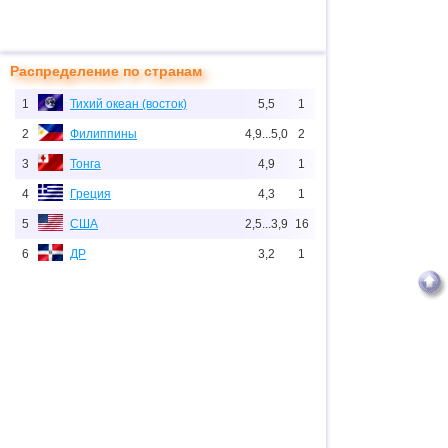
Распределение по странам
1
Тихий океан (восток)
5,5
1
2
Филиппины
4,9...5,0
2
3
Тонга
4,9
1
4
Греция
4,3
1
5
США
2,5...3,9
16
6
ДР
3,2
1