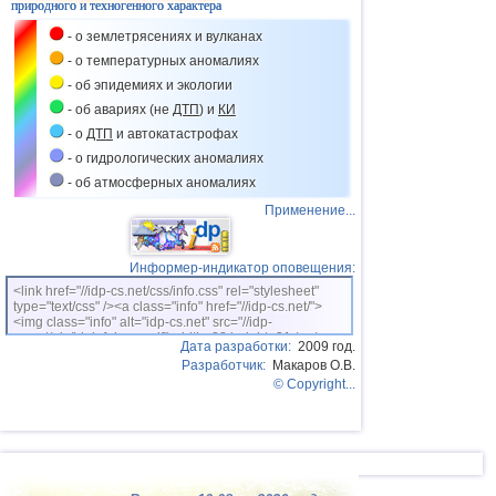
природного и техногенного характера
- о землетрясениях и вулканах
- о температурных аномалиях
- об эпидемиях и экологии
- об авариях (не
ДТП
) и
КИ
- о
ДТП
и автокатастрофах
- о гидрологических аномалиях
- об атмосферных аномалиях
Применение...
Информер-индикатор оповещения:
<link href="//idp-cs.net/css/info.css" rel="stylesheet"
type="text/css" /><a class="info" href="//idp-cs.net/">
<img class="info" alt="idp-cs.net" src="//idp-
cs.net/pix/idpinfok_sm.gif" width=88 height=31 /></a>
Дата разработки:
2009 год.
Разработчик:
Макаров О.В.
© Copyright...