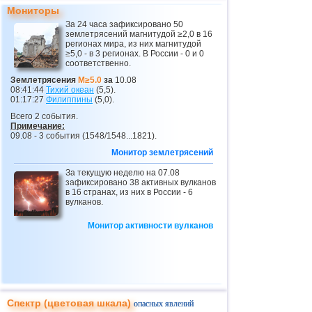
Мониторы
За 24 часа зафиксировано 50
землетрясений магнитудой ≥2,0 в 16
регионах мира, из них магнитудой
≥5,0 - в 3 регионах. В России - 0 и 0
соответственно.
Землетрясения
M≥5.0
за
10.08
08:41:44
Тихий океан
(5,5).
01:17:27
Филиппины
(5,0).
Всего 2 события.
Примечание:
09.08 - 3 события (1548/1548...1821).
Монитор землетрясений
За текущую неделю на 07.08
зафиксировано 38 активных вулканов
в 16 странах, из них в России - 6
вулканов.
Монитор активности вулканов
Спектр (цветовая шкала)
опасных явлений