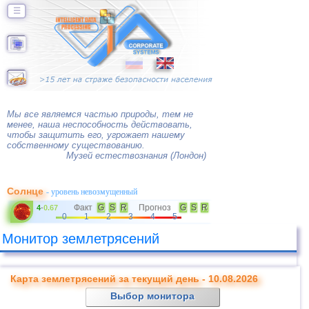
☰
Мы все являемся частью природы, тем не
менее, наша неспособность действовать,
чтобы защитить его, угрожает нашему
собственному существованию.
Музей естествознания (Лондон)
Солнце
- уровень невозмущенный
Факт
G
S
R
Прогноз
G
S
R
4
-
0.67
0
1
2
3
4
5
Монитор землетрясений
Карта землетрясений за текущий день - 10.08.2026
Выбор монитора