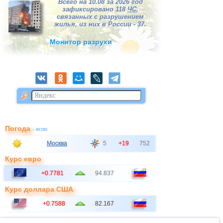
Всего на 10.08 за 2026 год
зафиксировано 118
ЧС
,
связанных с разрушением
жилья, из них в России - 37.
Монитор разрухи
Погода
- ясно
Москва
5
+19
752
Курс евро
+0.7781
94.837
Курс доллара США
+0.7588
82.167