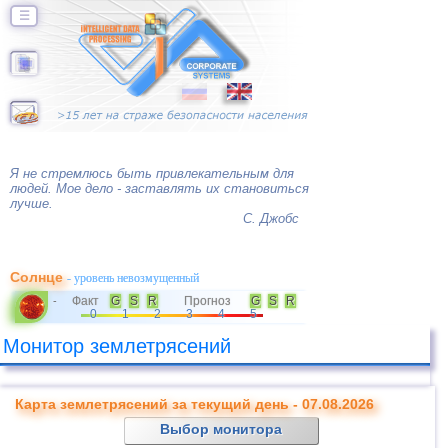
☰
Я не стремлюсь быть привлекательным для
людей. Мое дело - заставлять их становиться
лучше.
С. Джобс
Солнце
- уровень невозмущенный
Факт
G
S
R
Прогноз
G
S
R
-
0
1
2
3
4
5
Монитор землетрясений
Карта землетрясений за текущий день - 07.08.2026
Выбор монитора