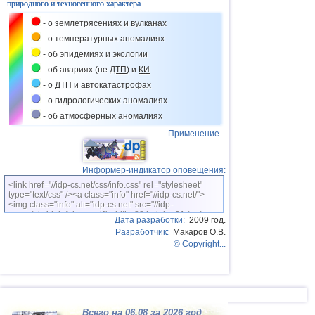
природного и техногенного характера
- о землетрясениях и вулканах
- о температурных аномалиях
- об эпидемиях и экологии
- об авариях (не
ДТП
) и
КИ
- о
ДТП
и автокатастрофах
- о гидрологических аномалиях
- об атмосферных аномалиях
Применение...
Информер-индикатор оповещения:
<link href="//idp-cs.net/css/info.css" rel="stylesheet"
type="text/css" /><a class="info" href="//idp-cs.net/">
<img class="info" alt="idp-cs.net" src="//idp-
cs.net/pix/idpinfok_sm.gif" width=88 height=31 /></a>
Дата разработки:
2009 год.
Разработчик:
Макаров О.В.
© Copyright...
Всего на 06.08 за 2026 год