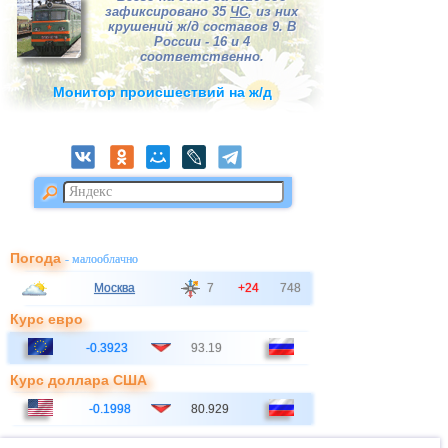
зафиксировано 35
ЧС
, из них
крушений ж/д составов 9. В
России - 16 и 4
соответственно.
Монитор происшествий на ж/д
Погода
- малооблачно
Москва
7
+24
748
Курс евро
-0.3923
93.19
Курс доллара США
-0.1998
80.929