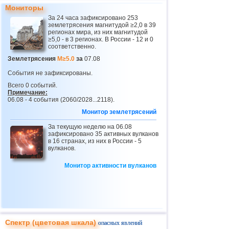
Мониторы
За 24 часа зафиксировано 253
землетрясения магнитудой ≥2,0 в 39
регионах мира, из них магнитудой
≥5,0 - в 3 регионах. В России - 12 и 0
соответственно.
Землетрясения
M≥5.0
за
07.08
События не зафиксированы.
Всего 0 событий.
Примечание:
06.08 - 4 события (2060/2028...2118).
Монитор землетрясений
За текущую неделю на 06.08
зафиксировано 35 активных вулканов
в 16 странах, из них в России - 5
вулканов.
Монитор активности вулканов
Спектр (цветовая шкала)
опасных явлений