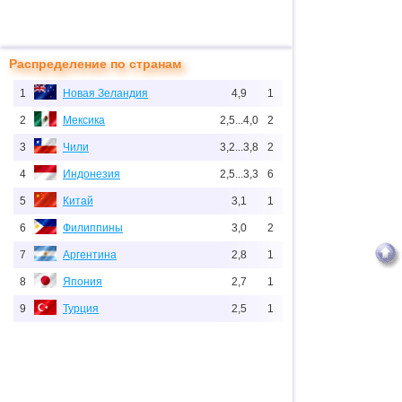
Распределение по странам
1
Новая Зеландия
4,9
1
2
Мексика
2,5...4,0
2
3
Чили
3,2...3,8
2
4
Индонезия
2,5...3,3
6
5
Китай
3,1
1
6
Филиппины
3,0
2
7
Аргентина
2,8
1
8
Япония
2,7
1
9
Турция
2,5
1