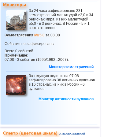
Мониторы
За 24 часа зафиксировано 231
землетрясений магнитудой ≥2,0 в 34
регионах мира, из них магнитудой
≥5,0 - в 3 регионах. В России - 5 и 1
соответственно.
Землетрясения
M≥5.0
за
08.08
События не зафиксированы.
Всего 0 событий.
Примечание:
07.08 - 3 события (1995/1992...2067).
Монитор землетрясений
За текущую неделю на 07.08
зафиксировано 38 активных вулканов
в 16 странах, из них в России - 6
вулканов.
Монитор активности вулканов
Спектр (цветовая шкала)
опасных явлений