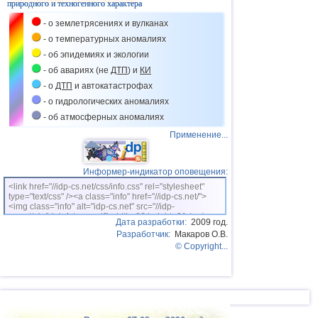
природного и техногенного характера
- о землетрясениях и вулканах
- о температурных аномалиях
- об эпидемиях и экологии
- об авариях (не
ДТП
) и
КИ
- о
ДТП
и автокатастрофах
- о гидрологических аномалиях
- об атмосферных аномалиях
Применение...
Информер-индикатор оповещения:
<link href="//idp-cs.net/css/info.css" rel="stylesheet"
type="text/css" /><a class="info" href="//idp-cs.net/">
<img class="info" alt="idp-cs.net" src="//idp-
cs.net/pix/idpinfok_sm.gif" width=88 height=31 /></a>
Дата разработки:
2009 год.
Разработчик:
Макаров О.В.
© Copyright...