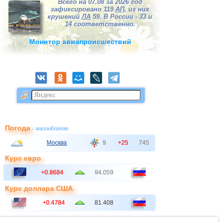
Всего на 07.08 за 2026 год
зафиксировано 119
АП
, из них
крушений
ЛА
59. В России - 33 и
14 соответственно.
Монитор авиапроисшествий
Погода
- малооблачно
Москва
9
+25
745
Курс евро
+0.8684
94.059
Курс доллара США
+0.4784
81.408