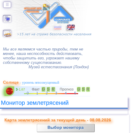
☰
Мы все являемся частью природы, тем не
менее, наша неспособность действовать,
чтобы защитить его, угрожает нашему
собственному существованию.
Музей естествознания (Лондон)
Солнце
- уровень невозмущенный
Факт
G
S
R
Прогноз
G
S
R
3
-
1.67
0
1
2
3
4
5
Монитор землетрясений
Карта землетрясений за текущий день - 08.08.2026
Выбор монитора