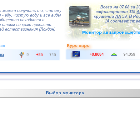
Всего на 07.08 за 2
е может получить то, что ему
зафиксировано 119
А
 - еду, чистую воду и все виды
крушений
ЛА
59. В Рос
 общество находится в
14 соответстве
ы стоим на краю пропасти.
ей естествознания (Лондон)
Монитор авиапроисшест
Курс евро
чно
+0.8684
94.059
ва
9
+25
745
Выбор монитора