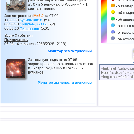
регионах мира, из них магнитудой
≥5,0 - в 5 регионах. В России - 4 и 1
- о темпе
соответственно.
- об эпиде
Землетрясения
M≥5.0
за
07.08
- об авари
17:21:30
Курильские о.
(5,0).
08:08:30
Сычуань, Китай
(5,2).
- о
ДТП
и а
05:38:10
Филиппины
(5,0).
- о гидрол
Всего 3 события.
- об атмо
Примечание:
06.08 - 4 события (2068/2028...2118).
Монитор землетрясений
За текущую неделю на 07.08
зафиксировано 38 активных вулканов
в 16 странах, из них в России - 6
<link href="//idp-cs.
вулканов.
type="text/css" /><a 
<img class="info" alt
cs.net/pix/idpinfok_
Монитор активности вулканов