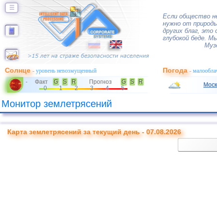
☰
Если общество н
нужно от природы
других благ, это
глубокой беде. М
Муз
Солнце
Погода
- уровень невозмущенный
- малообла
Факт
G
S
R
Прогноз
G
S
R
-
Моск
0
1
2
3
4
5
Монитор землетрясений
Карта землетрясений за текущий день - 07.08.2026