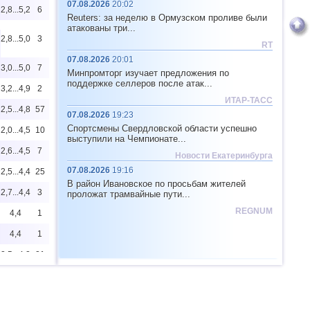
07.08.2026
20:02
2,8...5,2
6
Reuters: за неделю в Ормузском проливе были
атакованы три...
2,8...5,0
3
RT
07.08.2026
20:01
3,0...5,0
7
Минпромторг изучает предложения по
поддержке селлеров после атак...
3,2...4,9
2
ИТАР-ТАСС
2,5...4,8
57
07.08.2026
19:23
Спортсмены Свердловской области успешно
2,0...4,5
10
выступили на Чемпионате...
2,6...4,5
7
Новости Екатеринбурга
07.08.2026
19:16
2,5...4,4
25
В район Ивановское по просьбам жителей
2,7...4,4
3
проложат трамвайные пути...
REGNUM
4,4
1
4,4
1
2,5...4,2
21
2,5...4,1
13
4,1
1