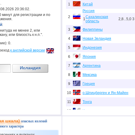
.
1
Китай
7.08.2026 20:36:02.
Россия
.20 минут для регистрации и по
2
Сахалинская
ажения.
1
2,8...5,0
3
область
й
:
3
Филиппины
гнитуда не менее 2, или
ану, или близость к н.п.".
4
Новая Зеландия
ие): 0.
5
Индонезия
реход
к английской версии
6
Япония
7
Аргентина
Исландия
8
Мексика
9
Греция
10
о.Шпицберген и Ян-Майен
11
Тонга
12
Чили
13
США
ая шкала)
опасных явлений
нного характера
14
Мьянма
рясениях и вулканах