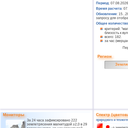
Период
: 07.08.2026
Время расчета
: 0
Обновление
: 15..
запросу для отобр
Общее количество
критерий: "ма
близость к вулк
всего: 182.
за час (мерцан
Пе
Регион
Земля
Мониторы
Спектр (цветов
природного и техноге
За 24 часа зафиксировано 222
землетрясения магнитудой ≥2,0 в 29
- о землет