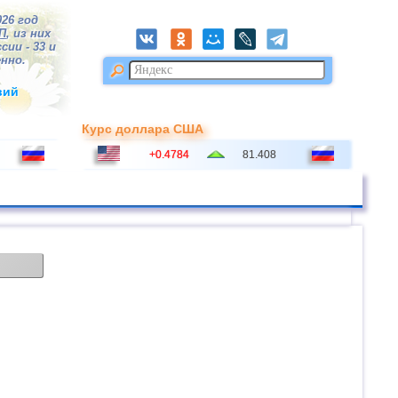
026 год
П
, из них
сии - 33 и
нно.
вий
Курс доллара США
+0.4784
81.408