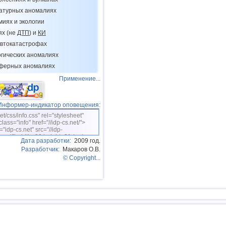
15
Гватемала
ратурных аномалиях
16
Пуэрто-Рико
миях и экологии
ях (не
ДТП
) и
КИ
17
Турция
втокатастрофах
18
Хорватия
огических аномалиях
19
ДР
сферных аномалиях
Применение...
20
Центральная Америка
21
Боливия
Информер-индикатор оповещения:
22
Африка
net/css/info.css" rel="stylesheet"
class="info" href="//idp-cs.net/">
23
Румыния
="idp-cs.net" src="//idp-
sm.gif" width=88 height=31 /></a>
Дата разработки:
2009 год.
24
Коста-Рика
Разработчик:
Макаров О.В.
25
Никарагуа
© Copyright...
26
Албания
27
Польша
28
Бангладеш