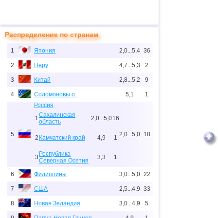
Распределение по странам
1
Япония
2,0...5,4
36
2
Перу
4,7...5,3
2
3
Китай
2,8...5,2
9
4
Соломоновы о.
5,1
1
Россия
Сахалинская
1
2,0...5,0
16
область
5
2,0...5,0
18
2
Камчатский край
4,9
1
Республика
3
3,3
1
Северная Осетия
6
Филиппины
3,0...5,0
22
7
США
2,5...4,9
33
8
Новая Зеландия
3,0...4,9
5