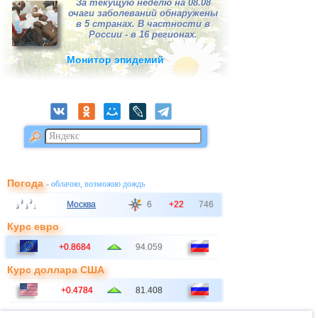
За текущую неделю на 08.08
очаги заболеваний обнаружены
в 5 странах. В частности в
России - в 16 регионах.
Монитор эпидемий
Погода
- облачно, возможно дождь
Москва
6
+22
746
Курс евро
+0.8684
94.059
Курс доллара США
+0.4784
81.408