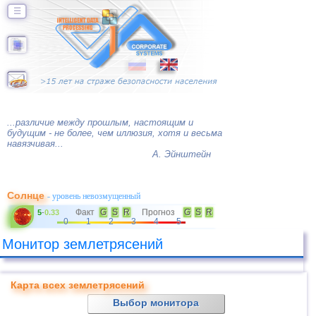
☰
...различие между прошлым, настоящим и
будущим - не более, чем иллюзия, хотя и весьма
навязчивая...
А. Эйнштейн
Солнце
- уровень невозмущенный
Факт
G
S
R
Прогноз
G
S
R
5
-
0.33
0
1
2
3
4
5
Монитор землетрясений
Карта всех землетрясений
Выбор монитора