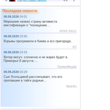
9
Папуа-Новая Гвинея
4,9
1
10
Индонезия
2,5...4,8
144
Последние новости
11
Тихоокеан.поднятие (восток)
4,8
1
08.08.2026
04:01
Мирошник назвал страну-активиста
12
Тонга
4,4...4,6
2
мистификации о "похищении...
13
Аргентина
2,6...4,5
20
ИТАР-ТАСС
08.08.2026
03:50
14
Афганистан
4,5
1
Взрывы прогремели в Киеве и его пригороде.
15
Чили
2,5...4,4
52
RT
16
Мексика
2,5...4,4
47
08.08.2026
03:33
Ветер могуч: солнечно и не жарко будет в
17
Греция
2,6...4,4
7
Приморье 8 августа -...
18
о.Шпицберген и Ян-Майен
4,4
1
ПримаМедиа
08.08.2026
03:29
19
Фиджи
4,2...4,3
2
Сын Усольцевой рассчитывает, что его
пропавшие в тайге родные...
20
Колумбия
4,3
1
Mail.Ru
21
Мадагаскар
4,3
1
22
Индия
2,5...4,2
6
23
Мьянма
3,1...4,2
4