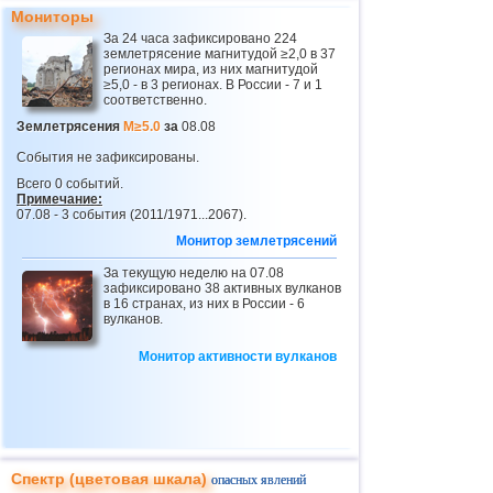
24
Панама
4,2
1
Мониторы
25
Никарагуа
2,6...4,1
4
За 24 часа зафиксировано 224
землетрясение магнитудой ≥2,0 в 37
26
Гватемала
3,6...4,0
3
регионах мира, из них магнитудой
≥5,0 - в 3 регионах. В России - 7 и 1
соответственно.
27
Непал
4,0
1
Землетрясения
M≥5.0
за
08.08
28
Бутан
3,8
1
События не зафиксированы.
29
Эквадор
3,0...3,7
3
Всего 0 событий.
Примечание:
30
Норвегия
3,7
1
07.08 - 3 события (2011/1971...2067).
31
Пуэрто-Рико
2,5...3,6
9
Монитор землетрясений
32
Сальвадор
2,7...3,6
4
За текущую неделю на 07.08
зафиксировано 38 активных вулканов
33
Венесуэла
3,6
1
в 16 странах, из них в России - 6
вулканов.
34
Турция
2,5...3,5
10
Монитор активности вулканов
35
Хорватия
2,6...3,5
2
36
Сент-Винсент и Гренадины
3,5
1
37
Коста-Рика
2,5...3,4
16
38
Румыния
2,8...3,4
3
Спектр (цветовая шкала)
опасных явлений