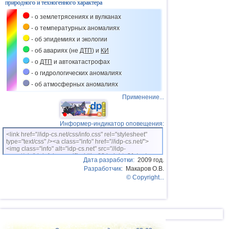
39
Боливия
3,0...3,4
2
природного и техногенного характера
- о землетрясениях и вулканах
40
ДР
3,2...3,4
2
- о температурных аномалиях
41
Центральная Америка
3,4
1
- об эпидемиях и экологии
42
Африка
3,3
1
- об авариях (не
ДТП
) и
КИ
- о
ДТП
и автокатастрофах
43
о.Виргинии (США)
3,2
1
- о гидрологических аномалиях
44
Франция
2,5...3,0
3
- об атмосферных аномалиях
45
Гваделупа
3,0
1
Применение...
46
Бангладеш
2,5...2,8
2
Информер-индикатор оповещения:
47
Албания
2,6
1
<link href="//idp-cs.net/css/info.css" rel="stylesheet"
48
Австралия
2,6
1
type="text/css" /><a class="info" href="//idp-cs.net/">
<img class="info" alt="idp-cs.net" src="//idp-
49
Польша
2,6
1
cs.net/pix/idpinfok_sm.gif" width=88 height=31 /></a>
Дата разработки:
2009 год.
Разработчик:
Макаров О.В.
50
SABAH
2,5
1
© Copyright...
51
Сирия
2,5
1