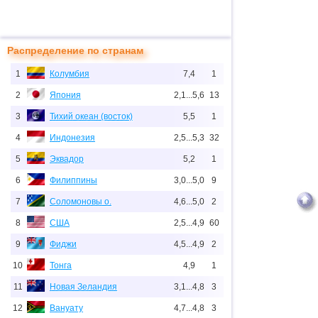
Распределение по странам
1
Колумбия
7,4
1
2
Япония
2,1...5,6
13
3
Тихий океан (восток)
5,5
1
4
Индонезия
2,5...5,3
32
5
Эквадор
5,2
1
6
Филиппины
3,0...5,0
9
7
Соломоновы о.
4,6...5,0
2
8
США
2,5...4,9
60
9
Фиджи
4,5...4,9
2
10
Тонга
4,9
1
11
Новая Зеландия
3,1...4,8
3
12
Вануату
4,7...4,8
3