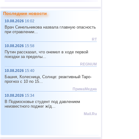
13
САХ (север)
4,8
1
Россия
Последние новости
Сахалинская
1
2,8...4,7
4
10.08.2026
16:02
область
14
2,8...4,7
6
Врач Синельникова назвала главную опасность
при отравлении...
2
Камчатский край
3,4...3,7
2
RT
15
Чили
2,5...4,6
16
10.08.2026
15:58
Путин рассказал, что онемел в ходе первой
16
Перу
4,6
2
поездки за пределы...
17
Эфиопия
4,6
1
REGNUM
10.08.2026
15:40
18
Папуа-Новая Гвинея
4,5
1
Башня, Колесница, Солнце: реактивный Таро-
19
Турция
2,7...4,4
3
прогноз с 10 по 15...
ПримаМедиа
20
Мексика
4,1...4,4
4
10.08.2026
15:34
21
Греция
2,6...4,3
3
В Подмосковье студент под давлением
неизвестного поджег ж/д...
22
Индия
2,9...4,3
4
Mail.Ru
23
Иран
4,3
1
24
Пакистан
4,3
1
25
Мьянма
3,9
1