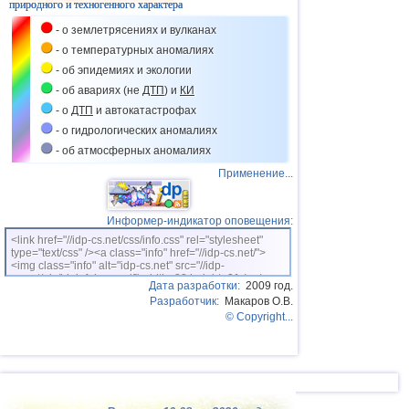
природного и техногенного характера
- о землетрясениях и вулканах
- о температурных аномалиях
- об эпидемиях и экологии
- об авариях (не
ДТП
) и
КИ
- о
ДТП
и автокатастрофах
- о гидрологических аномалиях
- об атмосферных аномалиях
Применение...
Информер-индикатор оповещения:
<link href="//idp-cs.net/css/info.css" rel="stylesheet"
type="text/css" /><a class="info" href="//idp-cs.net/">
<img class="info" alt="idp-cs.net" src="//idp-
cs.net/pix/idpinfok_sm.gif" width=88 height=31 /></a>
Дата разработки:
2009 год.
Разработчик:
Макаров О.В.
© Copyright...