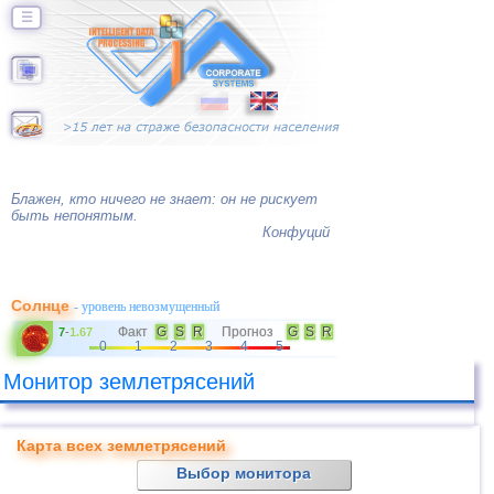
☰
Блажен, кто ничего не знает: он не рискует
быть непонятым.
Конфуций
Солнце
- уровень невозмущенный
Факт
G
S
R
Прогноз
G
S
R
7
-
1.67
0
1
2
3
4
5
Монитор землетрясений
Карта всех землетрясений
Выбор монитора