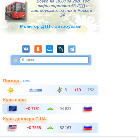
Всего на 10.08 за 2026 год
зафиксировано 65
ДТП
с
автобусами, из них в России -
24.
Монитор
ДТП
с автобусами
Погода
- ясно
Москва
5
+19
752
Курс евро
+0.7781
94.837
Курс доллара США
+0.7588
82.167