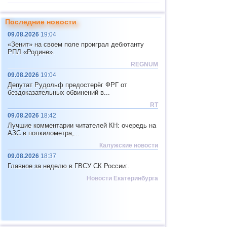
11
САХ (север)
4,8
1
Последние новости
12
Тихоокеан.поднятие (восток)
4,8
1
09.08.2026
19:04
13
Перу
4,6...4,7
2
«Зенит» на своем поле проиграл дебютанту
РПЛ «Родине».
14
Аргентина
2,6...4,6
7
REGNUM
15
Соломоновы о.
4,6
1
09.08.2026
19:04
Депутат Рудольф предостерёг ФРГ от
16
Вануату
4,6
1
бездоказательных обвинений в...
17
Пакистан
4,5
1
RT
09.08.2026
18:42
18
Турция
2,5...4,4
4
Лучшие комментарии читателей КН: очередь на
19
Мексика
3,1...4,3
20
АЗС в полкилометра,...
Калужские новости
20
Иран
4,3
1
09.08.2026
18:37
21
Мадагаскар
4,3
1
Главное за неделю в ГВСУ СК России:.
22
Непал
4,0
1
Новости Екатеринбурга
23
Никарагуа
3,0...3,8
2
24
Бутан
3,8
1
25
Индия
3,8
1