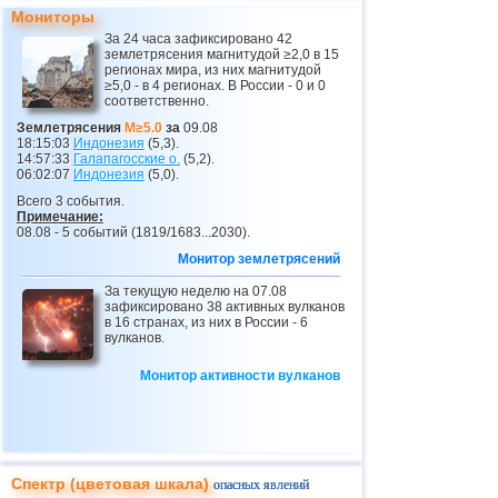
Мониторы
26
о.Виргинии (США)
3,4...3,7
2
За 24 часа зафиксировано 42
землетрясения магнитудой ≥2,0 в 15
27
Сальвадор
2,9...3,6
3
регионах мира, из них магнитудой
≥5,0 - в 4 регионах. В России - 0 и 0
28
Венесуэла
3,6
1
соответственно.
29
Австрия
3,5
1
Землетрясения
M≥5.0
за
09.08
18:15:03
Индонезия
(5,3).
30
Коста-Рика
2,5...3,3
12
14:57:33
Галапагосские о.
(5,2).
06:02:07
Индонезия
(5,0).
31
Пуэрто-Рико
2,6...3,2
3
Всего 3 события.
Примечание:
32
Гватемала
3,1
1
08.08 - 5 событий (1819/1683...2030).
33
Мьянма
3,1
1
Монитор землетрясений
34
Гваделупа
За текущую неделю на 07.08
3,0
1
зафиксировано 38 активных вулканов
в 16 странах, из них в России - 6
35
Греция
3,0
1
вулканов.
36
Румыния
2,8
2
Монитор активности вулканов
37
Франция
2,7
1
38
Исландия
2,6
1
Спектр (цветовая шкала)
опасных явлений