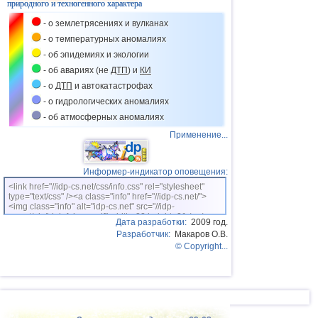
природного и техногенного характера
- о землетрясениях и вулканах
- о температурных аномалиях
- об эпидемиях и экологии
- об авариях (не
ДТП
) и
КИ
- о
ДТП
и автокатастрофах
- о гидрологических аномалиях
- об атмосферных аномалиях
Применение...
Информер-индикатор оповещения:
<link href="//idp-cs.net/css/info.css" rel="stylesheet"
type="text/css" /><a class="info" href="//idp-cs.net/">
<img class="info" alt="idp-cs.net" src="//idp-
cs.net/pix/idpinfok_sm.gif" width=88 height=31 /></a>
Дата разработки:
2009 год.
Разработчик:
Макаров О.В.
© Copyright...