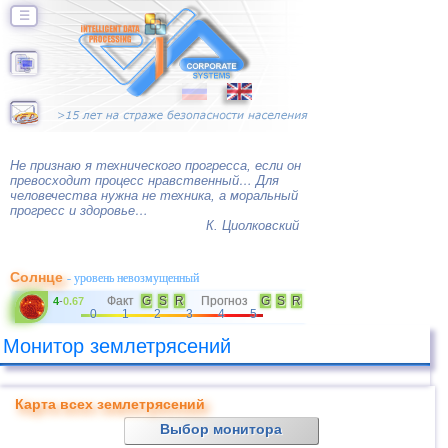
☰
Не признаю я технического прогресса, если он
превосходит процесс нравственный… Для
человечества нужна не техника, а моральный
прогресс и здоровье…
К. Циолковский
Солнце
- уровень невозмущенный
Факт
G
S
R
Прогноз
G
S
R
4
-
0.67
0
1
2
3
4
5
Монитор землетрясений
Карта всех землетрясений
Выбор монитора