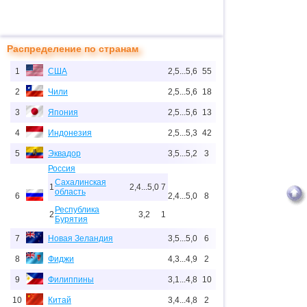
Распределение по странам
1
США
2,5...5,6
55
2
Чили
2,5...5,6
18
3
Япония
2,5...5,6
13
4
Индонезия
2,5...5,3
42
5
Эквадор
3,5...5,2
3
Россия
Сахалинская
1
2,4...5,0
7
область
6
2,4...5,0
8
Республика
2
3,2
1
Бурятия
7
Новая Зеландия
3,5...5,0
6
8
Фиджи
4,3...4,9
2
9
Филиппины
3,1...4,8
10
10
Китай
3,4...4,8
2