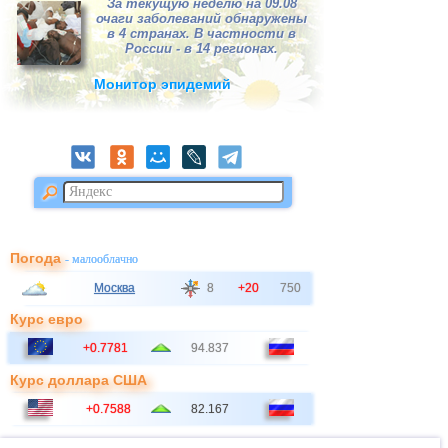
За текущую неделю на 09.08
очаги заболеваний обнаружены
в 4 странах. В частности в
России - в 14 регионах.
Монитор эпидемий
Погода
- малооблачно
Москва
8
+20
750
Курс евро
+0.7781
94.837
Курс доллара США
+0.7588
82.167