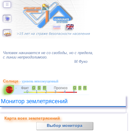
☰
Человек начинается не со свободы, но с предела,
с линии непреодолимого.
М.Фуко
Солнце
- уровень невозмущенный
Факт
G
S
R
Прогноз
G
S
R
-
0
1
2
3
4
5
Монитор землетрясений
Карта всех землетрясений
Выбор монитора