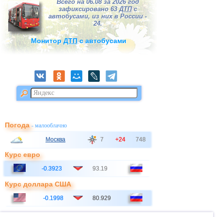
Всего на 06.08 за 2026 год
зафиксировано 63
ДТП
с
автобусами, из них в России -
24.
Монитор
ДТП
с автобусами
Погода
- малооблачно
Москва
7
+24
748
Курс евро
-0.3923
93.19
Курс доллара США
-0.1998
80.929