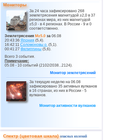
Мониторы
22
Иран
4,2
1
За 24 часа зафиксировано 268
землетрясения магнитудой ≥2,0 в 37
23
Никарагуа
2,6...4,1
7
регионах мира, из них магнитудой
≥5,0 - в 4 регионах. В России - 9 и 0
24
Перу
4,1
1
соответственно.
25
Коста-Рика
2,5...4,0
19
Землетрясения
M≥5.0
за
06.08
20:43:36
Япония
(5,4).
26
Аргентина
2,6...3,9
15
16:42:11
Соломоновы о.
(5,1).
00:41:27
Филиппины
(5,6).
27
Эквадор
3,0...3,9
3
Всего 3 события.
Примечание:
28
Карибское море
3,8
1
05.08 - 10 событий (2102/2038...2124).
29
Турция
2,5...3,7
7
Монитор землетрясений
30
Греция
За текущую неделю на 06.08
2,6...3,7
10
зафиксировано 35 активных вулканов
в 16 странах, из них в России - 5
31
о.Виргинии (США)
3,2...3,7
3
вулканов.
32
Норвегия
3,7
1
Монитор активности вулканов
33
Сент-Винсент и Гренадины
3,5
1
34
Венесуэла
3,5
1
35
Боливия
3,0...3,4
4
Спектр (цветовая шкала)
опасных явлений
36
Румыния
3,4
1