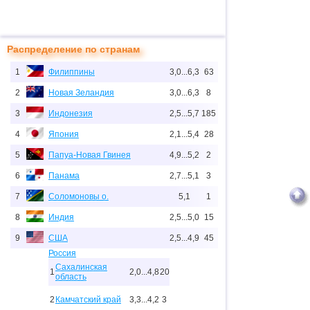
Распределение по странам
1
Филиппины
3,0...6,3
63
2
Новая Зеландия
3,0...6,3
8
3
Индонезия
2,5...5,7
185
4
Япония
2,1...5,4
28
5
Папуа-Новая Гвинея
4,9...5,2
2
6
Панама
2,7...5,1
3
7
Соломоновы о.
5,1
1
8
Индия
2,5...5,0
15
9
США
2,5...4,9
45
Россия
Сахалинская
1
2,0...4,8
20
область
2
Камчатский край
3,3...4,2
3