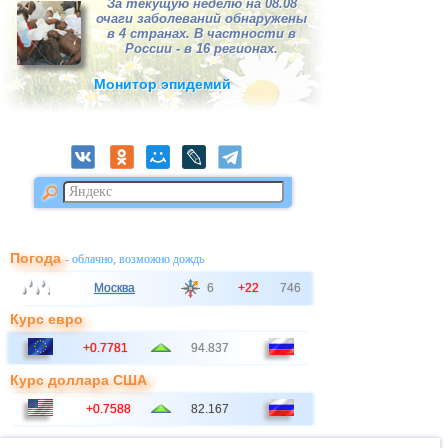
За текущую неделю на 08.08
очаги заболеваний обнаружены
в 4 странах. В частности в
России - в 16 регионах.
Монитор эпидемий
Погода
- облачно, возможно дождь
Москва
6
+22
746
Курс евро
+0.7781
94.837
Курс доллара США
+0.7588
82.167