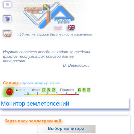
☰
Научная гипотеза всегда выходит за пределы
фактов, послуживших основой для ее
построения.
В. Вернадский
Солнце
- уровень невозмущенный
Факт
G
S
R
Прогноз
G
S
R
4
-
0.67
0
1
2
3
4
5
Монитор землетрясений
Карта всех землетрясений
Выбор монитора