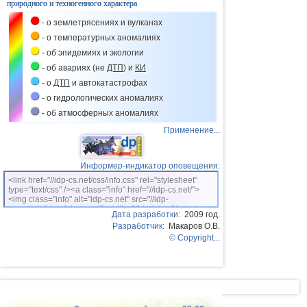
природного и техногенного характера
41
Гваделупа
3,0
1
- о землетрясениях и вулканах
42
Франция
2,7
1
- о температурных аномалиях
- об эпидемиях и экологии
43
Албания
2,6
1
- об авариях (не
ДТП
) и
КИ
44
Польша
2,6
1
- о
ДТП
и автокатастрофах
- о гидрологических аномалиях
45
Бангладеш
2,5
1
- об атмосферных аномалиях
Применение...
Информер-индикатор оповещения:
<link href="//idp-cs.net/css/info.css" rel="stylesheet"
type="text/css" /><a class="info" href="//idp-cs.net/">
<img class="info" alt="idp-cs.net" src="//idp-
cs.net/pix/idpinfok_sm.gif" width=88 height=31 /></a>
Дата разработки:
2009 год.
Разработчик:
Макаров О.В.
© Copyright...