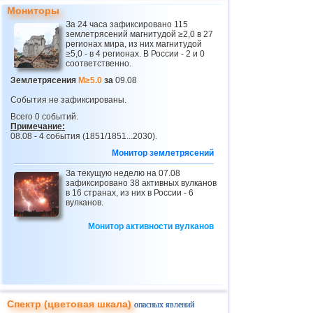
Мониторы
26
Бутан
3,8
1
За 24 часа зафиксировано 115
землетрясений магнитудой ≥2,0 в 27
27
Гватемала
3,1...3,7
2
регионах мира, из них магнитудой
≥5,0 - в 4 регионах. В России - 2 и 0
28
Эквадор
3,5...3,7
2
соответственно.
29
Пуэрто-Рико
2,6...3,6
6
Землетрясения
M≥5.0
за
09.08
30
Сальвадор
2,9...3,6
3
События не зафиксированы.
Всего 0 событий.
31
Венесуэла
3,6
1
Примечание:
08.08 - 4 события (1851/1851...2030).
32
Турция
2,5...3,5
6
Монитор землетрясений
33
Хорватия
2,6...3,5
2
За текущую неделю на 07.08
34
Австрия
зафиксировано 38 активных вулканов
3,5
1
в 16 странах, из них в России - 6
вулканов.
35
ДР
3,2...3,4
2
36
Центральная Америка
3,4
1
Монитор активности вулканов
37
Боливия
3,4
1
38
Коста-Рика
2,5...3,3
17
39
Африка
3,3
1
Спектр (цветовая шкала)
опасных явлений
40
Румыния
2,8...3,2
3