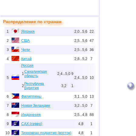
Распределение по странам
1
Япония
2,0...5,6
22
2
США
2,5...5,6
47
3
Чили
2,5...5,6
36
4
Китай
2,8...5,2
7
Россия
Сахалинская
1
2,4...5,0
9
область
5
2,4...5,0
10
Республика
2
3,2
1
Бурятия
6
Филиппины
3,1...5,0
13
7
Новая Зеландия
3,2...5,0
7
8
Индонезия
2,5...4,8
88
9
САХ (север)
4,8
1
10
Тихоокеан.поднятие (восток)
4,8
1