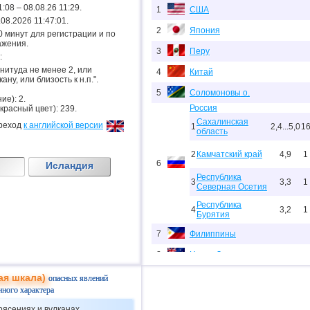
1:08 – 08.08.26 11:29.
1
США
.08.2026 11:47:01.
2
Япония
.20 минут для регистрации и по
ажения.
3
Перу
:
гнитуда не менее 2, или
4
Китай
ану, или близость к н.п.".
5
Соломоновы о.
ие): 2.
Россия
 красный цвет): 239.
Сахалинская
реход
к английской версии
1
2,4...5,0
1
область
2
Камчатский край
4,9
1
6
Исландия
Республика
3
3,3
1
Северная Осетия
Республика
4
3,2
1
Бурятия
7
Филиппины
8
Новая Зеландия
9
Папуа-Новая Гвинея
ая шкала)
опасных явлений
нного характера
10
Индонезия
рясениях и вулканах