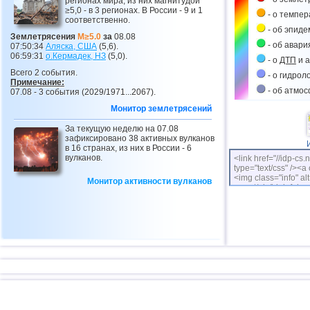
регионах мира, из них магнитудой
≥5,0 - в 3 регионах. В России - 9 и 1
- о темпе
соответственно.
- об эпиде
Землетрясения
M≥5.0
за
08.08
- об авари
07:50:34
Аляска, США
(5,6).
06:59:31
о.Кермадек,
НЗ
(5,0).
- о
ДТП
и а
Всего 2 события.
- о гидрол
Примечание:
- об атмо
07.08 - 3 события (2029/1971...2067).
Монитор землетрясений
За текущую неделю на 07.08
зафиксировано 38 активных вулканов
в 16 странах, из них в России - 6
вулканов.
<link href="//idp-cs.
type="text/css" /><a 
<img class="info" alt
Монитор активности вулканов
cs.net/pix/idpinfok_