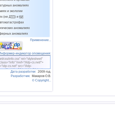
11
Тихоокеан.поднятие (восток)
ратурных аномалиях
12
Аргентина
миях и экологии
ях (не
ДТП
) и
КИ
13
Афганистан
втокатастрофах
14
Пакистан
огических аномалиях
15
Мексика
сферных аномалиях
Применение...
16
Чили
17
Греция
Информер-индикатор оповещения:
18
о.Шпицберген и Ян-Майен
net/css/info.css" rel="stylesheet"
class="info" href="//idp-cs.net/">
19
Тонга
="idp-cs.net" src="//idp-
sm.gif" width=88 height=31 /></a>
Дата разработки:
2009 год.
20
Фиджи
Разработчик:
Макаров О.В.
21
Мадагаскар
© Copyright...
22
Мьянма
23
Гватемала
24
Непал
25
Никарагуа