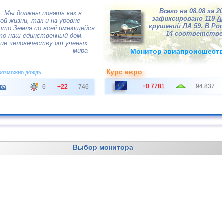
Всего на 08.08 за 2
де. Мы должны понять как в
зафиксировано 119
А
ой жизни, так и на уровне
крушений
ЛА
59. В Рос
что Земля со всей имеющейся
14 соответстве
это наш единственный дом.
ие человечеству от ученых
мира
Монитор авиапроисшест
Курс евро
 возможно дождь
+0.7781
94.837
ва
6
+22
746
Выбор монитора