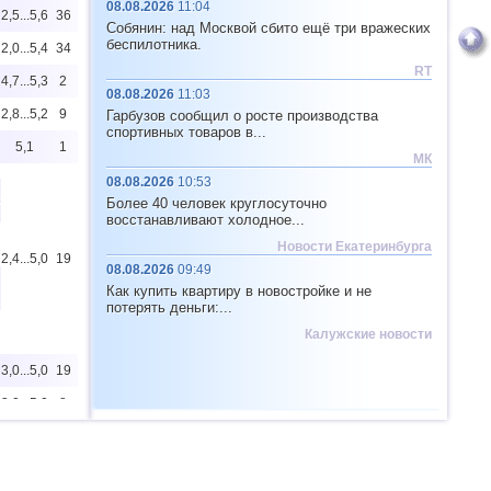
08.08.2026
11:04
2,5...5,6
36
Собянин: над Москвой сбито ещё три вражеских
беспилотника.
2,0...5,4
34
RT
4,7...5,3
2
08.08.2026
11:03
2,8...5,2
9
Гарбузов сообщил о росте производства
спортивных товаров в...
5,1
1
МК
08.08.2026
10:53
6
Более 40 человек круглосуточно
восстанавливают холодное...
Новости Екатеринбурга
2,4...5,0
19
08.08.2026
09:49
Как купить квартиру в новостройке и не
потерять деньги:...
Калужские новости
3,0...5,0
19
3,0...5,0
8
4,9
1
2,5...4,8
132