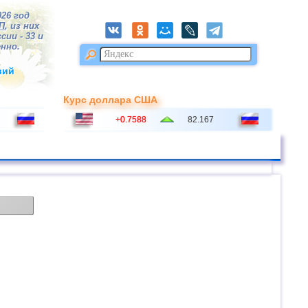
026 год
П
, из них
сии - 33 и
нно.
вий
Курс доллара США
+0.7588
82.167