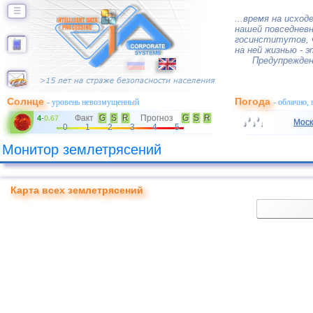
☰
...время на исхо
нашей повседневн
госинститутов, 
на ней жизнью - 
Предупрежден
Солнце
Погода
- уровень невозмущенный
- облачно,
Факт
G
S
R
Прогноз
G
S
R
4
-
0.67
Моск
0
1
2
3
4
5
Монитор землетрясений
Карта всех землетрясений