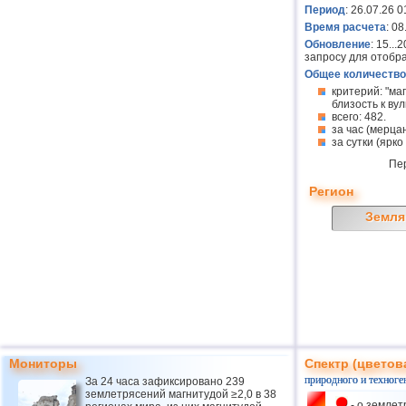
Период
: 26.07.26 0
Время расчета
: 08
Обновление
: 15..
запросу для отобр
Общее количество
критерий: "ма
близость к вулк
всего: 482.
за час (мерцан
за сутки (ярко
Пе
Регион
Земля
Мониторы
Спектр (цветов
природного и техноге
За 24 часа зафиксировано 239
землетрясений магнитудой ≥2,0 в 38
- о землет