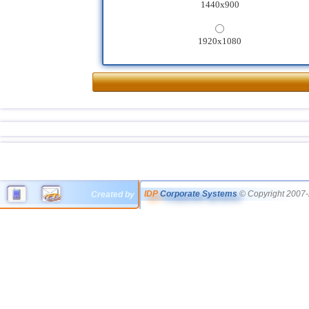
1440x900
1920x1080
IDP
Corporate Systems
© Copyright 2007-
Created by