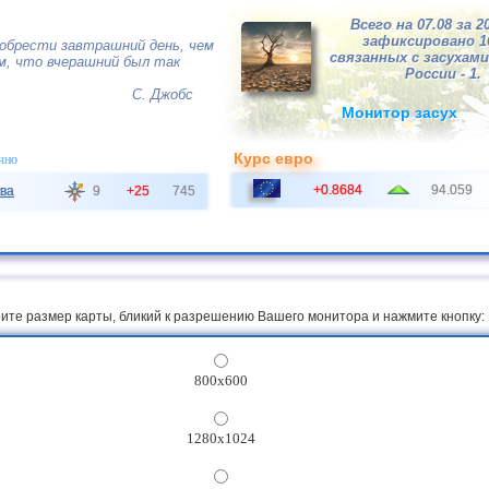
Всего на 07.08 за 2
зафиксировано 
обрести завтрашний день, чем
связанных с засухами,
м, что вчерашний был так
России - 1.
С. Джобс
Монитор засух
Курс евро
чно
+0.8684
94.059
ва
9
+25
745
ите размер карты, бликий к разрешению Вашего монитора и нажмите кнопку:
800x600
1280x1024