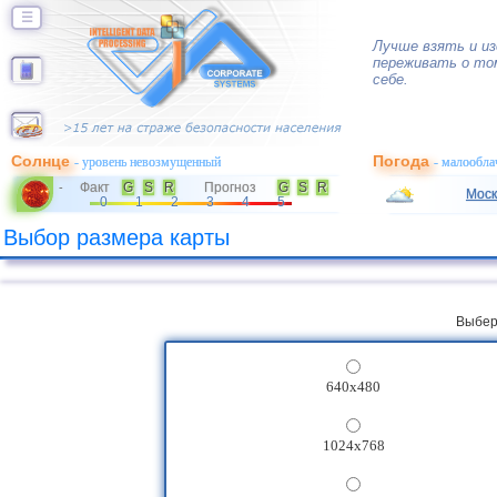
☰
Лучше взять и из
переживать о то
себе.
Солнце
Погода
- уровень невозмущенный
- малообла
Факт
G
S
R
Прогноз
G
S
R
-
Моск
0
1
2
3
4
5
Выбор размера карты
Выбер
640x480
1024x768