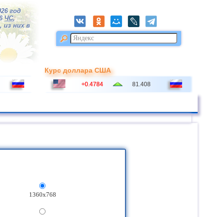
026 год
16
ЧС
,
 из них в
Курс доллара США
+0.4784
81.408
1360x768