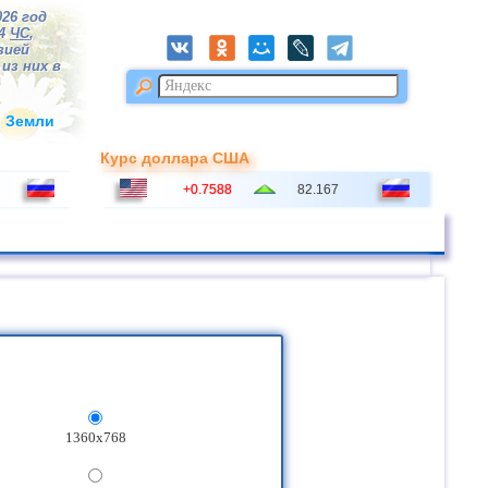
026 год
84
ЧС
,
зией
из них в
и Земли
Курс доллара США
+0.7588
82.167
1360x768