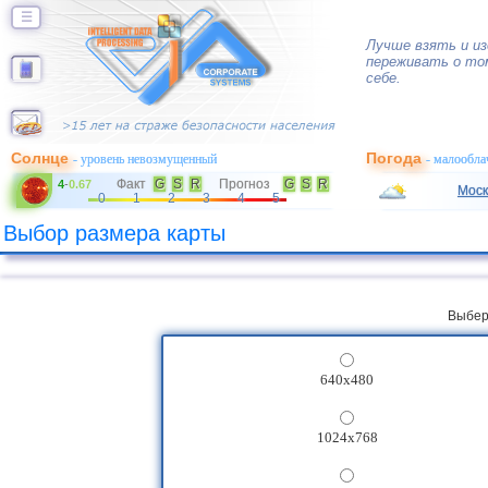
☰
Лучше взять и из
переживать о то
себе.
Солнце
Погода
- уровень невозмущенный
- малообла
Факт
G
S
R
Прогноз
G
S
R
4
-
0.67
Моск
0
1
2
3
4
5
Выбор размера карты
Выбер
640x480
1024x768