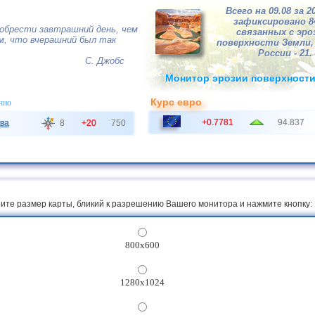
Всего на 09.08 за 2
зафиксировано 
обрести завтрашний день, чем
связанных с эро
м, что вчерашний был так
поверхности Земли, 
России - 21.
С. Джобс
Монитор эрозии поверхност
Курс евро
чно
+0.7781
94.837
ва
8
+20
750
ите размер карты, бликий к разрешению Вашего монитора и нажмите кнопку:
800x600
1280x1024