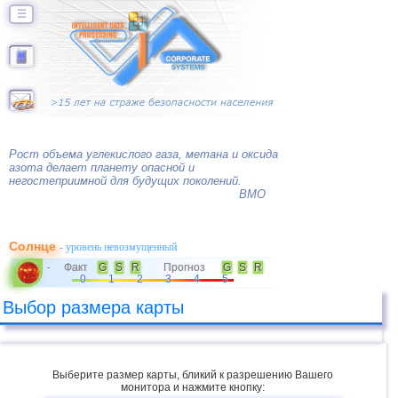
☰
Рост объема углекислого газа, метана и оксида
азота делает планету опасной и
негостеприимной для будущих поколений.
ВМО
Солнце
- уровень невозмущенный
Факт
G
S
R
Прогноз
G
S
R
-
0
1
2
3
4
5
Выбор размера карты
Выберите размер карты, бликий к разрешению Вашего
монитора и нажмите кнопку: