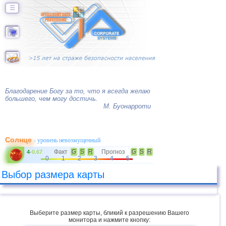
☰
Благодарение Богу за то, что я всегда желаю
большего, чем могу достичь.
М. Буонарроти
Солнце
- уровень невозмущенный
Факт
G
S
R
Прогноз
G
S
R
4
-
0.67
0
1
2
3
4
5
Выбор размера карты
Выберите размер карты, бликий к разрешению Вашего
монитора и нажмите кнопку: