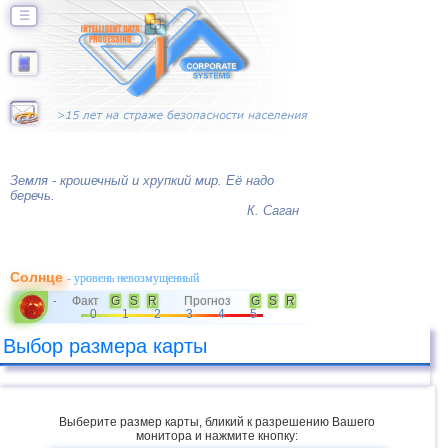
☰
Земля - крошечный и хрупкий мир. Её надо
беречь.
К. Саган
Солнце
- уровень невозмущенный
Факт
G
S
R
Прогноз
G
S
R
-
0
1
2
3
4
5
Выбор размера карты
Выберите размер карты, бликий к разрешению Вашего
монитора и нажмите кнопку: