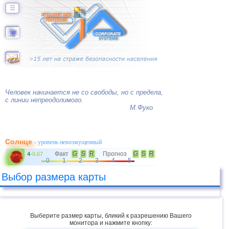
☰
Человек начинается не со свободы, но с предела,
с линии непреодолимого.
М.Фуко
Солнце
- уровень невозмущенный
Факт
G
S
R
Прогноз
G
S
R
4
-
0.67
0
1
2
3
4
5
Выбор размера карты
Выберите размер карты, бликий к разрешению Вашего
монитора и нажмите кнопку: