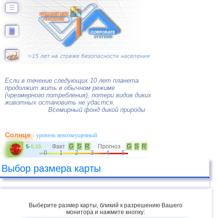
☰
Если в течение следующих 10 лет планета
продолжит жить в обычном режиме
(чрезмерного потребления), потери видов диких
животных остановить не удастся.
Всемирный фонд дикой природы
Солнце
- уровень невозмущенный
Факт
G
S
R
Прогноз
G
S
R
5
-
0.33
0
1
2
3
4
5
Выбор размера карты
Выберите размер карты, бликий к разрешению Вашего
монитора и нажмите кнопку: