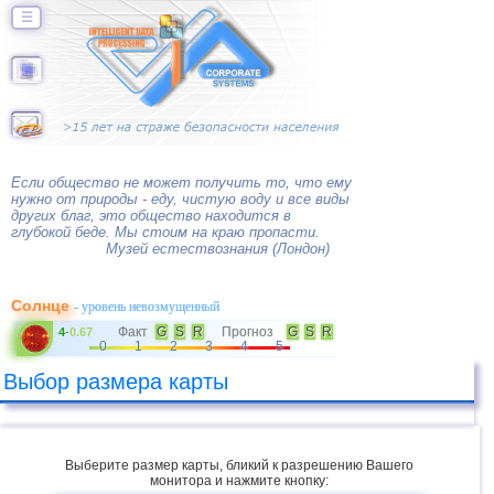
☰
Если общество не может получить то, что ему
нужно от природы - еду, чистую воду и все виды
других благ, это общество находится в
глубокой беде. Мы стоим на краю пропасти.
Музей естествознания (Лондон)
Солнце
- уровень невозмущенный
Факт
G
S
R
Прогноз
G
S
R
4
-
0.67
0
1
2
3
4
5
Выбор размера карты
Выберите размер карты, бликий к разрешению Вашего
монитора и нажмите кнопку: