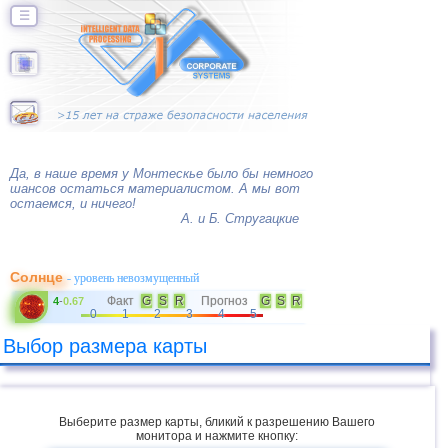
☰
Да, в наше время у Монтескье было бы немного
шансов остаться материалистом. А мы вот
остаемся, и ничего!
А. и Б. Стругацкие
Солнце
- уровень невозмущенный
Факт
G
S
R
Прогноз
G
S
R
4
-
0.67
0
1
2
3
4
5
Выбор размера карты
Выберите размер карты, бликий к разрешению Вашего
монитора и нажмите кнопку: