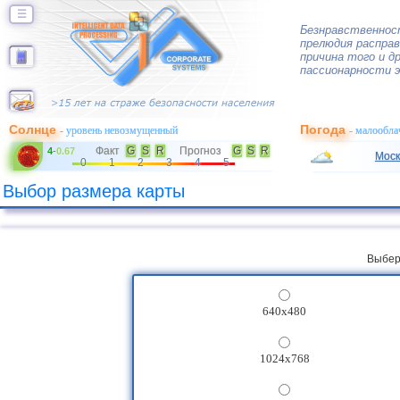
☰
Безнравственност
прелюдия расправ
причина того и др
пассионарности 
Солнце
Погода
- уровень невозмущенный
- малообла
Факт
G
S
R
Прогноз
G
S
R
4
-
0.67
Моск
0
1
2
3
4
5
Выбор размера карты
Выбер
640x480
1024x768