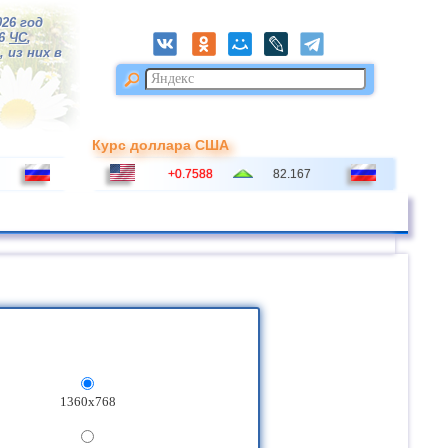
026 год
16
ЧС
,
 из них в
Курс доллара США
+0.7588
82.167
1360x768