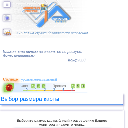
☰
Блажен, кто ничего не знает: он не рискует
быть непонятым.
Конфуций
Солнце
- уровень невозмущенный
Факт
G
S
R
Прогноз
G
S
R
-
0
1
2
3
4
5
Выбор размера карты
Выберите размер карты, бликий к разрешению Вашего
монитора и нажмите кнопку: