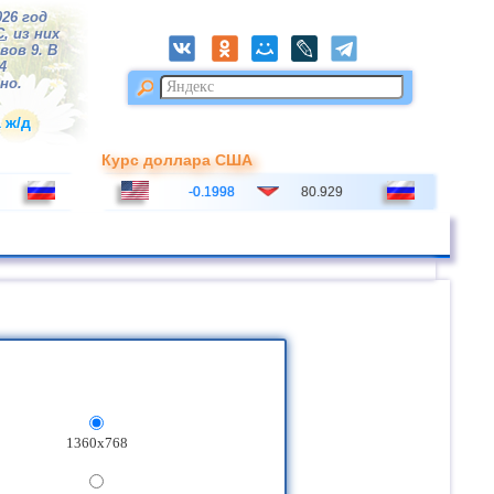
026 год
С
, из них
вов 9. В
4
но.
 ж/д
Курс доллара США
-0.1998
80.929
1360x768