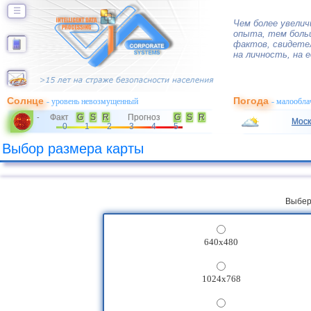
☰
Чем более увелич
опыта, тем боль
фактов, свидете
на личность, на е
Солнце
Погода
- уровень невозмущенный
- малообла
Факт
G
S
R
Прогноз
G
S
R
-
Моск
0
1
2
3
4
5
Выбор размера карты
Выбер
640x480
1024x768