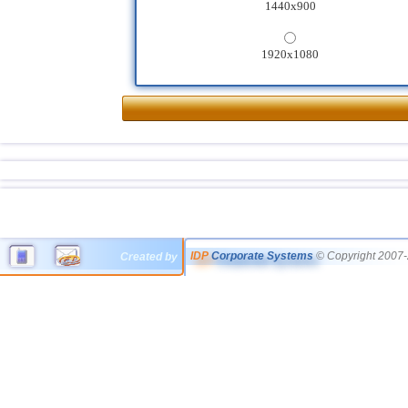
1440x900
1920x1080
IDP
Corporate Systems
© Copyright 2007-
Created by