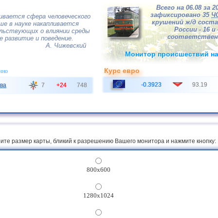
Всего на 06.08 за 2
зафиксировано 35
Ч
ивается сфера человеческого
крушений ж/д соста
ше в науке накапливается
России - 16 и 
льствующих о влиянии среды
соответствен
е развитие и поведение.
А. Чижевский
Монитор происшествий на
Курс евро
чно
-0.3923
93.19
ва
7
+24
748
ите размер карты, бликий к разрешению Вашего монитора и нажмите кнопку:
800x600
1280x1024