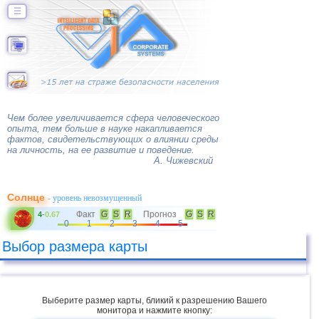
☰
Чем более увеличивается сфера человеческого
опыта, тем больше в науке накапливается
фактов, свидетельствующих о влиянии среды
на личность, на ее развитие и поведение.
А. Чижевский
Солнце
- уровень невозмущенный
Факт
G
S
R
Прогноз
G
S
R
4
-
0.67
0
1
2
3
4
5
Выбор размера карты
Выберите размер карты, бликий к разрешению Вашего
монитора и нажмите кнопку: