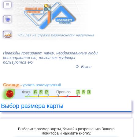
☰
Невежды презирают науку, необразованные люди
восхищаются ею, тогда как мудрецы
пользуются ею.
Ф. Бэкон
Солнце
- уровень невозмущенный
Факт
G
S
R
Прогноз
G
S
R
-
0
1
2
3
4
5
Выбор размера карты
Выберите размер карты, бликий к разрешению Вашего
монитора и нажмите кнопку: